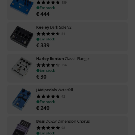
159
Em stock
€
444
Keeley
Dark Side V2
51
Em stock
€
339
Harley Benton
Classic Flanger
354
Em stock
€
30
JAM pedals
Waterfall
42
Em stock
€
249
Boss
DC-2w Dimension Chorus
98
Em stock