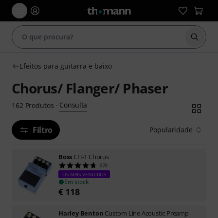
Inicia
Efeitos para guitarra e baixo
Chorus/ Flanger/ Phaser
Consulta
162
Produtos
·
Filtro
Popularidade
Boss
CH-1 Chorus
570
OS MAIS VENDIDOS
Em stock
€
118
Harley Benton
Custom Line Acoustic Preamp