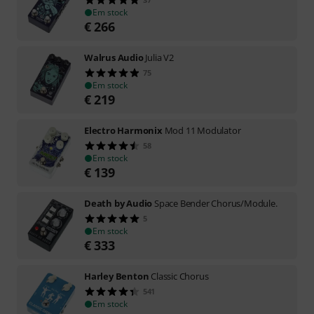
Em stock
€
266
Walrus Audio
Julia V2
75
Em stock
€
219
Electro Harmonix
Mod 11 Modulator
58
Em stock
€
139
Death by Audio
Space Bender Chorus/Module.
5
Em stock
€
333
Harley Benton
Classic Chorus
541
Em stock