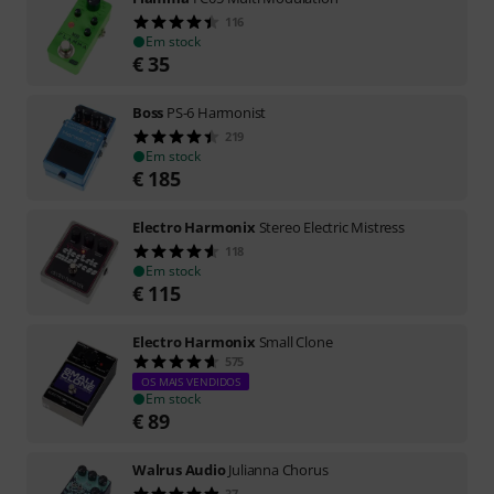
116
Em stock
€
35
Boss
PS-6 Harmonist
219
Em stock
€
185
Electro Harmonix
Stereo Electric Mistress
118
Em stock
€
115
Electro Harmonix
Small Clone
575
OS MAIS VENDIDOS
Em stock
€
89
Walrus Audio
Julianna Chorus
37