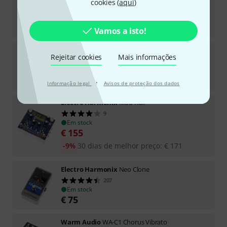
cookies (
aqui
)
66
Em stock
€
379
Vamos a isto!
MXR
M 234 Analog Chorus
Rejeitar cookies
Mais informações
273
Em stock
€
125
·
Informação legal
Avisos de proteção dos dados
Electro Harmonix
Mod Rex
9
Em stock
€
155
-9%
30 dias de melhor preço
:
€
171
Electro Harmonix
Neo Clone
207
Em stock
€
75
Warm Audio
WA-C1 Chorus Vibrato