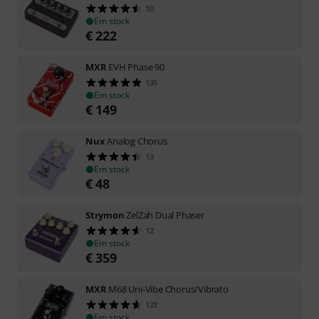
10
Em stock
€
222
MXR
EVH Phase 90
135
Em stock
€
149
Nux
Analog Chorus
13
Em stock
€
48
Strymon
ZelZah Dual Phaser
12
Em stock
€
359
MXR
M68 Uni-Vibe Chorus/Vibrato
122
Em stock