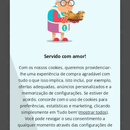
Behringer
Dual-Phase
42
Disponível em 4–5 semanas
€
68
tc electronic
JUNE-60 Chorus V2
55
Em stock
€
50
Servido com amor!
Com os nossos cookies, queremos providenciar-
MXR
Wylde Audio Chorus
lhe uma experiência de compra agradável com
5
Em stock
tudo o que isso implica. Isto inclui, por exemplo,
€
133
ofertas adequadas, anúncios personalizados e a
memorização de configurações. Se estiver de
MXR
Rockman X100
acordo, concorde com o uso de cookies para
23
preferências, estatísticas e marketing, clicando
Em stock
simplesmente em ‘Tudo bem’ (
mostrar todos
).
€
229
Você pode revogar o seu consentimento a
qualquer momento através das configurações de
Fairfield Circuitry
Shallow Water