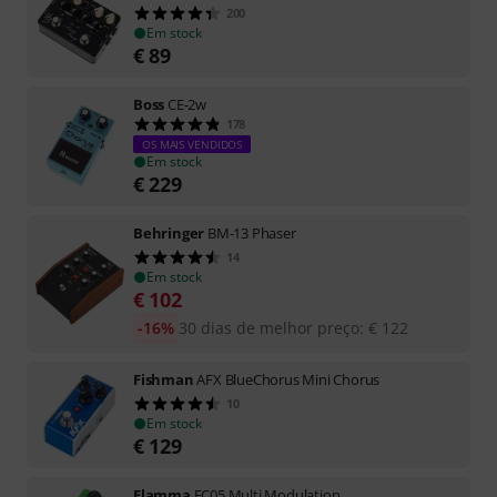
200
Em stock
€
89
Boss
CE-2w
178
OS MAIS VENDIDOS
Em stock
€
229
Behringer
BM-13 Phaser
14
Em stock
€
102
-16%
30 dias de melhor preço
:
€
122
Fishman
AFX BlueChorus Mini Chorus
10
Em stock
€
129
Flamma
FC05 Multi Modulation