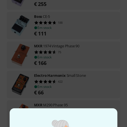
€
255
Boss
CE-5
188
Em stock
€
111
MXR
1974 Vintage Phase 90
75
Em stock
€
166
Electro Harmonix
Small Stone
422
Em stock
€
66
MXR
M290 Phase 95
48
Em stock
€
125