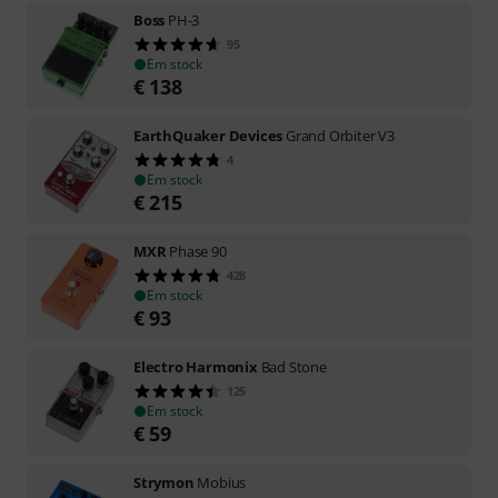
Boss
PH-3
95
Em stock
€
138
EarthQuaker Devices
Grand Orbiter V3
4
Em stock
€
215
MXR
Phase 90
428
Em stock
€
93
Electro Harmonix
Bad Stone
125
Em stock
€
59
Strymon
Mobius