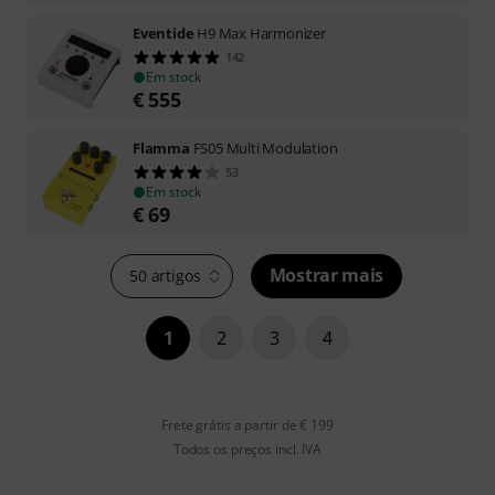
Eventide
H9 Max Harmonizer
142
Em stock
€
555
Flamma
FS05 Multi Modulation
53
Em stock
€
69
Mostrar mais
50 artigos
1
2
3
4
Frete grátis a partir de € 199
Todos os preços incl. IVA