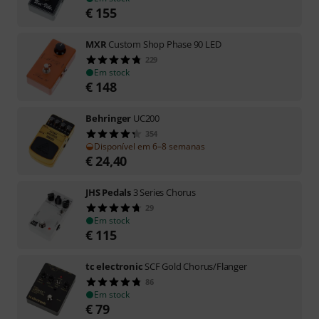
€
155
MXR
Custom Shop Phase 90 LED
229
Em stock
€
148
Behringer
UC200
354
Disponível em 6–8 semanas
€
24,40
JHS Pedals
3 Series Chorus
29
Em stock
€
115
tc electronic
SCF Gold Chorus/Flanger
86
Em stock
€
79