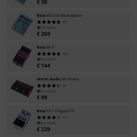
€
30
Boss
MD-200 Modulation
39
Em stock
€
269
Boss
BF-3
154
Em stock
€
144
Warm Audio
Jet Phaser
35
Em stock
€
99
Boss
PX-1 Plugout FX
14
Em stock
€
229