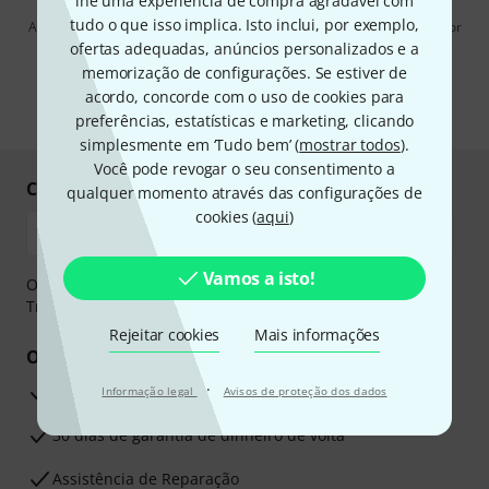
lhe uma experiência de compra agradável com
tudo o que isso implica. Isto inclui, por exemplo,
Ao clicar em "Inscreva-se agora", concordo em receber publicidade por
e-mail. Posso cancelar a assinatura a qualquer momento. Você pode
ofertas adequadas, anúncios personalizados e a
encontrar mais informações sobre a newsletter na nossa
diretriz de
memorização de configurações. Se estiver de
proteção de dados
.
acordo, concorde com o uso de cookies para
* Requeridos
preferências, estatísticas e marketing, clicando
simplesmente em ‘Tudo bem’ (
mostrar todos
).
Você pode revogar o seu consentimento a
Compre e pague em segurança
qualquer momento através das configurações de
cookies (
aqui
)
Vamos a isto!
O pagamento pode ser feito de forma segura através de
Transferência bancária, PayPal ou Cartão de crédito.
Rejeitar cookies
Mais informações
Os seus benefícios
·
Garantia Thomann de 3 anos
Informação legal
Avisos de proteção dos dados
30 dias de garantia de dinheiro de volta
Assistência de Reparação