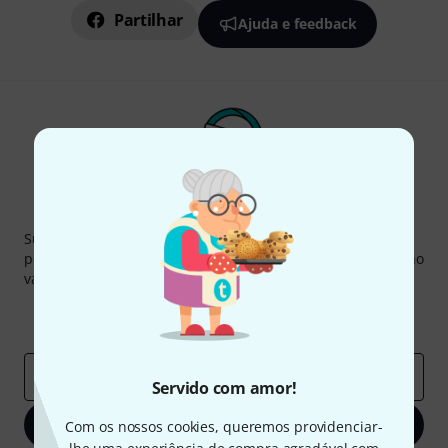
Partilhar
Ajuda e feedback
Newsletter Thomann
Subscreva a Newsletter da Thomann em inglês e com um
pouco de sorte você poderá ganhar um dos
50 vouchers
no
valor de
50 €
cada!
Contribuições inspiradoras
Ofertas
Insights da Thomann
Endereço de e-mail
*
Servido com amor!
Inscreva-se agora
Com os nossos cookies, queremos providenciar-