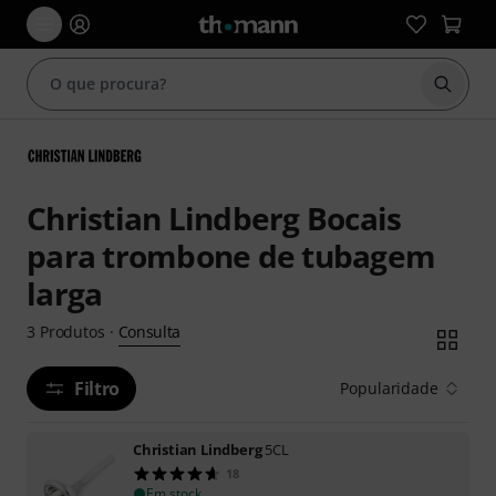
Inicia
Christian Lindberg Bocais
para trombone de tubagem
larga
Consulta
3
Produtos
·
Filtro
Popularidade
Christian Lindberg
5CL
18
Em stock