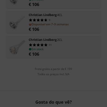
€
106
Christian Lindberg
4CL
9
Disponível em 7–9 semanas
€
106
Christian Lindberg
2CL
11
Em stock
€
106
Frete grátis a partir de € 199
Todos os preços incl. IVA
Gosta do que vê?