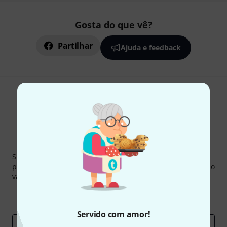
Gosta do que vê?
Partilhar
Ajuda e feedback
Newsletter Thomann
Subscreva a Newsletter da Thomann em inglês e com um
pouco de sorte você poderá ganhar um dos
50 vouchers
no
valor de
50 €
cada!
Contribuições inspiradoras
Ofertas
Insights da Thomann
Servido com amor!
Endereço de e-mail
*