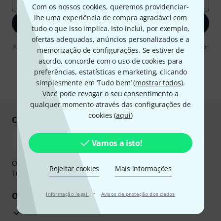
Com os nossos cookies, queremos providenciar-
lhe uma experiência de compra agradável com
Inscreva-se agora
tudo o que isso implica. Isto inclui, por exemplo,
ofertas adequadas, anúncios personalizados e a
Ao clicar em "Inscreva-se agora", concordo em receber publicidade por
memorização de configurações. Se estiver de
e-mail. Posso cancelar a assinatura a qualquer momento. Você pode
acordo, concorde com o uso de cookies para
encontrar mais informações sobre a newsletter na nossa
diretriz de
proteção de dados
.
preferências, estatísticas e marketing, clicando
simplesmente em ‘Tudo bem’ (
mostrar todos
).
* Requeridos
Você pode revogar o seu consentimento a
qualquer momento através das configurações de
cookies (
aqui
)
Compre e pague em segurança
Vamos a isto!
O pagamento pode ser feito de forma segura através de
Rejeitar cookies
Mais informações
Transferência bancária, PayPal ou Cartão de crédito.
·
Os seus benefícios
Informação legal
Avisos de proteção dos dados
Garantia Thomann de 3 anos