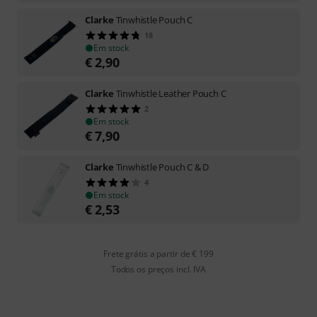
Clarke
Tinwhistle Pouch C
18
Em stock
€
2,90
Clarke
Tinwhistle Leather Pouch C
2
Em stock
€
7,90
Clarke
Tinwhistle Pouch C & D
4
Em stock
€
2,53
Frete grátis a partir de € 199
Todos os preços incl. IVA