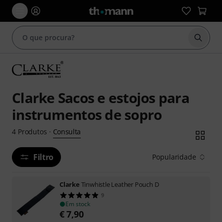
Inicia
Clarke Sacos e estojos para
instrumentos de sopro
Consulta
4
Produtos
·
Filtro
Popularidade
Clarke
Tinwhistle Leather Pouch D
9
Em stock
€
7,90