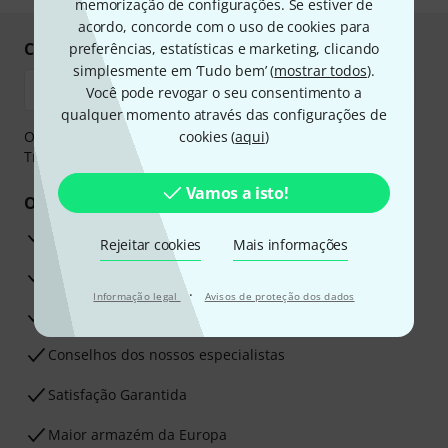
memorização de configurações. Se estiver de
acordo, concorde com o uso de cookies para
Compre e pague em segurança
preferências, estatísticas e marketing, clicando
simplesmente em ‘Tudo bem’ (
mostrar todos
).
Você pode revogar o seu consentimento a
qualquer momento através das configurações de
O pagamento pode ser feito de forma segura através de
cookies (
aqui
)
Transferência bancária, PayPal ou Cartão de crédito.
Vamos a isto!
Os seus benefícios
Garantia Thomann de 3 anos
Rejeitar cookies
Mais informações
30 dias de garantia de dinheiro de volta
·
Informação legal
Avisos de proteção dos dados
Assistência de Reparação
Conselhos dos nossos especialistas
Satisfação Garantida
Maior armazém da Europa