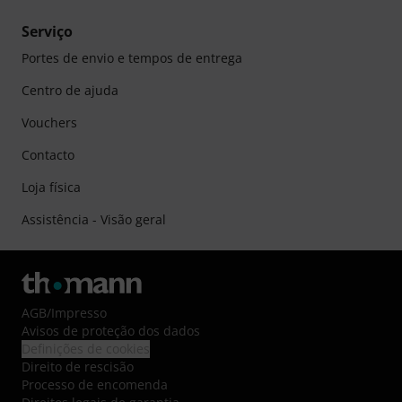
Serviço
Portes de envio e tempos de entrega
Centro de ajuda
Vouchers
Contacto
Loja física
Assistência - Visão geral
AGB
/
Impresso
Avisos de proteção dos dados
Definições de cookies
Direito de rescisão
Processo de encomenda