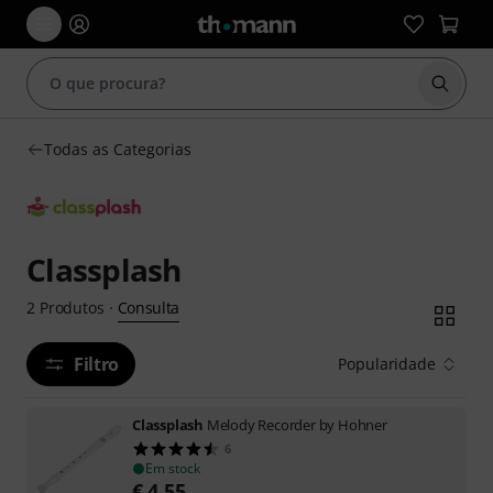
Inicia
Todas as Categorias
Classplash
Consulta
2
Produtos
·
Filtro
Popularidade
Classplash
Melody Recorder by Hohner
6
Em stock
€
4,55