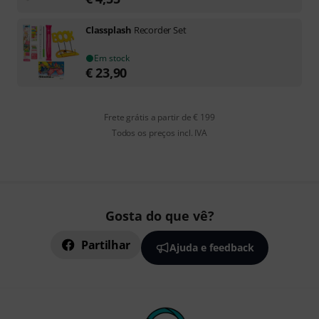
Classplash
Recorder Set
Em stock
€
23,90
Frete grátis a partir de € 199
Todos os preços incl. IVA
Gosta do que vê?
Partilhar
Ajuda e feedback