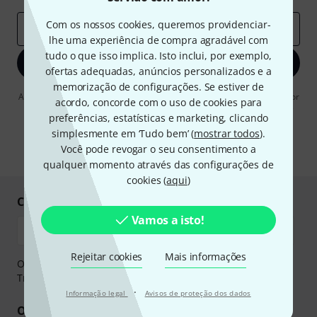
Com os nossos cookies, queremos providenciar-
Endereço de e-mail
*
lhe uma experiência de compra agradável com
tudo o que isso implica. Isto inclui, por exemplo,
Inscreva-se agora
ofertas adequadas, anúncios personalizados e a
memorização de configurações. Se estiver de
Ao clicar em "Inscreva-se agora", concordo em receber publicidade por
acordo, concorde com o uso de cookies para
e-mail. Posso cancelar a assinatura a qualquer momento. Você pode
preferências, estatísticas e marketing, clicando
encontrar mais informações sobre a newsletter na nossa
diretriz de
proteção de dados
.
simplesmente em ‘Tudo bem’ (
mostrar todos
).
Você pode revogar o seu consentimento a
* Requeridos
qualquer momento através das configurações de
cookies (
aqui
)
Compre e pague em segurança
Vamos a isto!
Rejeitar cookies
Mais informações
O pagamento pode ser feito de forma segura através de
Transferência bancária, PayPal ou Cartão de crédito.
·
Informação legal
Avisos de proteção dos dados
Os seus benefícios