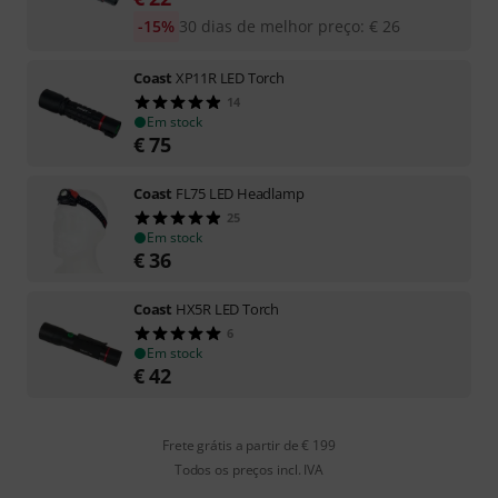
-15%
30 dias de melhor preço
:
€
26
Coast
XP11R LED Torch
14
Em stock
€
75
Coast
FL75 LED Headlamp
25
Em stock
€
36
Coast
HX5R LED Torch
6
Em stock
€
42
Frete grátis a partir de € 199
Todos os preços incl. IVA