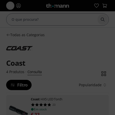
Inicia
Todas as Categorias
Coast
Consulta
4
Produtos
·
Filtro
Popularidade
Coast
HX5 LED Torch
23
Em stock
€
22