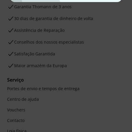
Garantia Thomann de 3 anos
30 dias de garantia de dinheiro de volta
Assistência de Reparação
Conselhos dos nossos especialistas
Satisfação Garantida
Maior armazém da Europa
Serviço
Portes de envio e tempos de entrega
Centro de ajuda
Vouchers
Contacto
Loja física