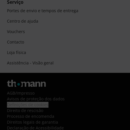
Serviço
Portes de envio e tempos de entrega
Centro de ajuda
Vouchers
Contacto
Loja física
Assistência - Visão geral
AGB
/
Impresso
Avisos de proteção dos dados
Definições de cookies
Direito de rescisão
Processo de encomenda
Direitos legais de garantia
Declaração de Acessibilidade