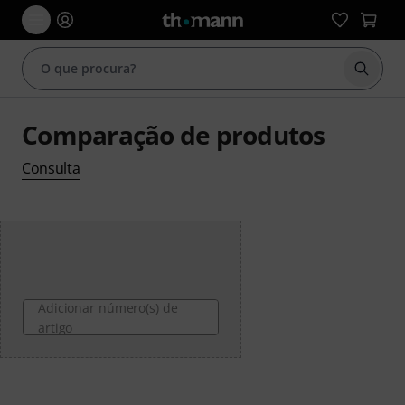
Inicia
Comparação de produtos
Consulta
Adicionar número(s) de
artigo