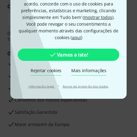
acordo, concorde com o uso de cookies para
Compre e pague em segurança
preferências, estatísticas e marketing, clicando
simplesmente em ‘Tudo bem’ (
mostrar todos
).
Você pode revogar o seu consentimento a
qualquer momento através das configurações de
O pagamento pode ser feito de forma segura através de
cookies (
aqui
)
Transferência bancária, PayPal ou Cartão de crédito.
Os seus benefícios
Vamos a isto!
Garantia Thomann de 3 anos
Rejeitar cookies
Mais informações
30 dias de garantia de dinheiro de volta
·
Informação legal
Avisos de proteção dos dados
Assistência de Reparação
Conselhos dos nossos especialistas
Satisfação Garantida
Maior armazém da Europa