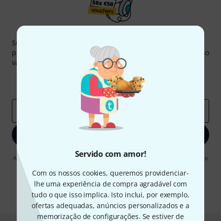
Newsletter Thomann
Subscreva a Newsletter da Thomann em inglês e com um
pouco de sorte você poderá ganhar um dos
50 vouchers
no
valor de
50 €
cada!
Contribuições inspiradoras
Ofertas
Insights da Thomann
Endereço de e-mail
*
Inscreva-se agora
Servido com amor!
Ao clicar em "Inscreva-se agora", concordo em receber publicidade por
e-mail. Posso cancelar a assinatura a qualquer momento. Você pode
Com os nossos cookies, queremos providenciar-
encontrar mais informações sobre a newsletter na nossa
diretriz de
proteção de dados
.
lhe uma experiência de compra agradável com
tudo o que isso implica. Isto inclui, por exemplo,
* Requeridos
ofertas adequadas, anúncios personalizados e a
memorização de configurações. Se estiver de