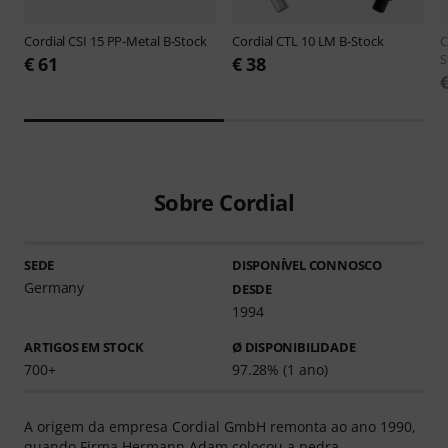
Cordial
CSI 15 PP-Metal B-Stock
Cordial
CTL 10 LM B-Stock
C
S
€ 61
€ 38
Sobre Cordial
SEDE
DISPONÍVEL CONNOSCO
Germany
DESDE
1994
ARTIGOS EM STOCK
Ø DISPONIBILIDADE
700+
97.28% (1 ano)
A origem da empresa Cordial GmbH remonta ao ano 1990,
quando Firma Hermann Adam colocou a pedra