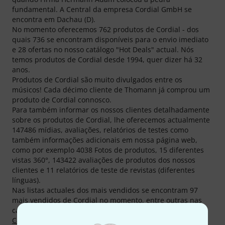
fundamental. A Central da empresa Cordial GmbH se
encontra em Dachau (D).
No momento oferecemos 762 produtos de Cordial - dos
quais 736 se encontram disponíveis para o envio imediato
e 28 ofertas no nosso catálogo "Hot Deals" actual. Nós
temos produtos de Cordial desde 1994, quer dizer há 32
anos.
Produtos de Cordial são muito divulgados entre os
músicos! Cada décimo cliente de Thomann já comprou um
produto de Cordial connosco.
Para também informar os nossos clientes detalhadamente
sobre os produtos de Cordial, lhe oferecemos actualmente
147486 mídias, avaliações, relatórios de testes como
também informações adicionais em nossa página web,
como por exemplo 4038 Fotos de produtos, 15 diferentes
vistas 360°, 143422 avaliações de produtos dos nossos
clientes e 11 relatórios de teste de revistas (diferentes
línguas).
Nas listas actuales dos mais vendidos se encontram 97
mais vendidos de Cordial no momento, entre outras nas
categorias
Cabos para altifalante
,
Cabos para microfone
,
Cabos de áudio
,
Cabos multipar para estúdio
,
Cabos