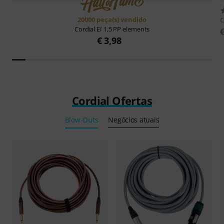
20000 peça(s) vendido
C
Cordial
EI 1,5 PP elements
€ 3,98
Cordial Ofertas
Blow-Outs
Negócios atuais