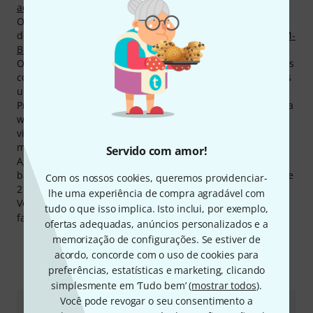
adaptadores em Y
,
Cabos híbridos
e
Cabos de Patch
.
O mais vendido actual se chama
Cordial CLS 225 BK
; O
destaque entre os produtos de Cordial é
Cordial CTM 3 FM-
BK
. Deste artigo já vendemos mais de 100.000.
O fabricante da aos seus produtos 2 anos de garantia, mas
com a nossa garantia Thomann de 3 anos lhe concedemos
um ano adicionais.
Produtos de Cordial são os mais visitados em nossa página
web. Ultimamente foram registrados mais de 600.000
visitas das páginas de produtos da marcar Cordial por
mês.
Servido com amor!
Agora você pode comprar produtos de Cordial ainda mais
barato! Somente nos últimos 90 dias abaixamos o preço de
Com os nossos cookies, queremos providenciar-
217 produtos de Cordial.
lhe uma experiência de compra agradável com
Você pode encontrar mais informações acerca do
tudo o que isso implica. Isto inclui, por exemplo,
fabricante em
http://www.cordial-cables.com
ofertas adequadas, anúncios personalizados e a
memorização de configurações. Se estiver de
acordo, concorde com o uso de cookies para
preferências, estatísticas e marketing, clicando
Eis como pode contactar-nos
simplesmente em ‘Tudo bem’ (
mostrar todos
).
Você pode revogar o seu consentimento a
Atendimento ao Cliente Portugal