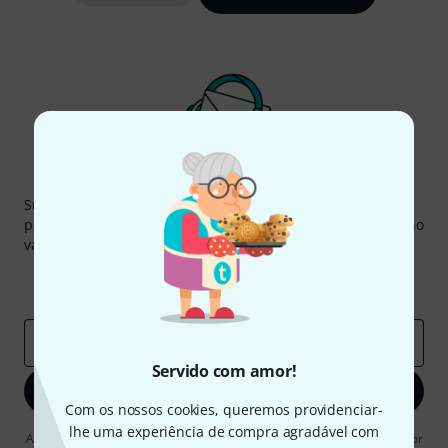
Newsletter Thomann
Subscreva a Newsletter da Thomann em inglês e com um
pouco de sorte você poderá ganhar um dos
50 vouchers
no
valor de
50 €
cada!
Contribuições inspiradoras
Ofertas
Insights da Thomann
Endereço de e-mail
*
Servido com amor!
Inscreva-se agora
Com os nossos cookies, queremos providenciar-
lhe uma experiência de compra agradável com
Ao clicar em "Inscreva-se agora", concordo em receber publicidade por