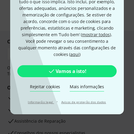
tudo o que isso implica. Isto inclui, por exemplo,
e-mail. Posso cancelar a assinatura a qualquer momento. Você pode
encontrar mais informações sobre a newsletter na nossa
diretriz de
ofertas adequadas, anúncios personalizados e a
proteção de dados
.
memorização de configurações. Se estiver de
acordo, concorde com o uso de cookies para
* Requeridos
preferências, estatísticas e marketing, clicando
simplesmente em ‘Tudo bem’ (
mostrar todos
).
Compre e pague em segurança
Você pode revogar o seu consentimento a
qualquer momento através das configurações de
cookies (
aqui
)
O pagamento pode ser feito de forma segura através de
Vamos a isto!
Transferência bancária, PayPal ou Cartão de crédito.
Rejeitar cookies
Mais informações
Os seus benefícios
Garantia Thomann de 3 anos
·
Informação legal
Avisos de proteção dos dados
30 dias de garantia de dinheiro de volta
Assistência de Reparação
Conselhos dos nossos especialistas