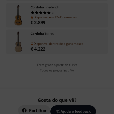
Cordoba
Friederich
3
Disponível em 12–15 semanas
€
2.899
Cordoba
Torres
Disponível dentro de alguns meses
€
4.222
Frete grátis a partir de € 199
Todos os preços incl. IVA
Gosta do que vê?
Partilhar
Ajuda e feedback