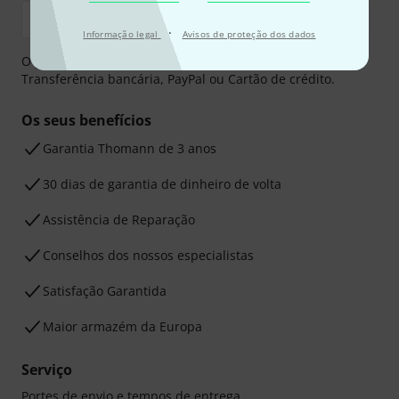
·
Informação legal
Avisos de proteção dos dados
O pagamento pode ser feito de forma segura através de
Transferência bancária, PayPal ou Cartão de crédito.
Os seus benefícios
Garantia Thomann de 3 anos
30 dias de garantia de dinheiro de volta
Assistência de Reparação
Conselhos dos nossos especialistas
Satisfação Garantida
Maior armazém da Europa
Serviço
Portes de envio e tempos de entrega