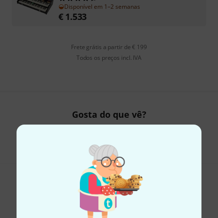
Disponível em 1–2 semanas
€
1.533
Frete grátis a partir de € 199
Todos os preços incl. IVA
Gosta do que vê?
Partilhar
Ajuda e feedback