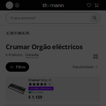
Inicia
Crumar Orgão eléctricos
Consulta
6
Produtos
·
Filtro
Popularidade
Crumar
Mojo 61
35
OS MAIS VENDIDOS
Em stock
€
1.159