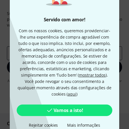
Newsletter Thomann
Subscreva a Newsletter da Thomann em inglês e com um
pouco de sorte você poderá ganhar um dos
Servido com amor!
50 vouchers
no
valor de
50 €
cada!
Com os nossos cookies, queremos providenciar-
Contribuições inspiradoras
Ofertas
lhe uma experiência de compra agradável com
Insights da Thomann
tudo o que isso implica. Isto inclui, por exemplo,
ofertas adequadas, anúncios personalizados e a
Endereço de e-mail
*
memorização de configurações. Se estiver de
acordo, concorde com o uso de cookies para
Inscreva-se agora
preferências, estatísticas e marketing, clicando
simplesmente em ‘Tudo bem’ (
mostrar todos
).
Ao clicar em "Inscreva-se agora", concordo em receber publicidade por
Você pode revogar o seu consentimento a
e-mail. Posso cancelar a assinatura a qualquer momento. Você pode
qualquer momento através das configurações de
encontrar mais informações sobre a newsletter na nossa
diretriz de
cookies (
aqui
)
proteção de dados
.
* Requeridos
Vamos a isto!
Compre e pague em segurança
Rejeitar cookies
Mais informações