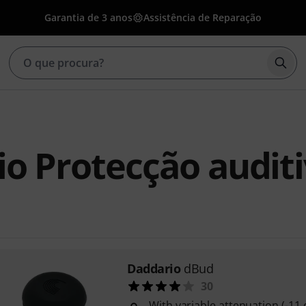
Garantia de 3 anos
Assistência de Reparação
Inic
o Protecção audit
Daddario
dBud
30
With variable attenuation (-11 