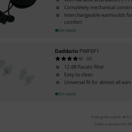
Completely mechanical constr
Interchangeable earmoulds fo
comfort
Em stock
Daddario
PWPEP1
66
12 dB Pacato filter
Easy to clean
Universal fit for almost all ears
Em stock
Frete grátis a partir de € 
Todos os preços incl. IV