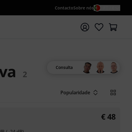
Contacto
Sobre nós
PT / €
iar pesquisa com o termo de pesquisa {searchTerm}
iva
Consulta
2
Popularidade
€
48
dB / -24 dB)