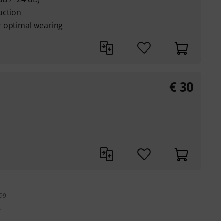
uction
r optimal wearing
€
30
199
A