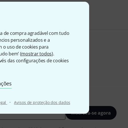
ia de compra agradável com tudo
úncios personalizados e a
m o uso de cookies para
Tudo bem’ (
mostrar todos
).
és das configurações de cookies
ações
·
egal
Avisos de proteção dos dados
Inscreva-se agora