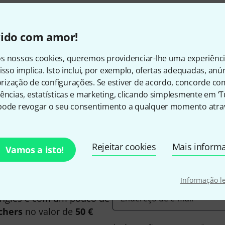
vido com amor!
s nossos cookies, queremos providenciar-lhe uma experiênc
isso implica. Isto inclui, por exemplo, ofertas adequadas, an
Gosta do que vê?
ização de configurações. Se estiver de acordo, concorde co
ências, estatísticas e marketing, clicando simplesmente em ‘
pode revogar o seu consentimento a qualquer momento atrav
Partilhar
Ajuda e feedback
Rejeitar cookies
Mais inform
Vamos a isto!
Informação l
inglês e com um pouco de
Endereço de e-mail
*
chers
no valor de
50 €