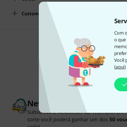
Custom Made
Ser
Com o
o que 
memor
prefer
Você 
(
aqui
)
Newsletter Thomann
Subscreva a Newsletter da Thomann em 
sorte você poderá ganhar um dos
50 vou
cada!