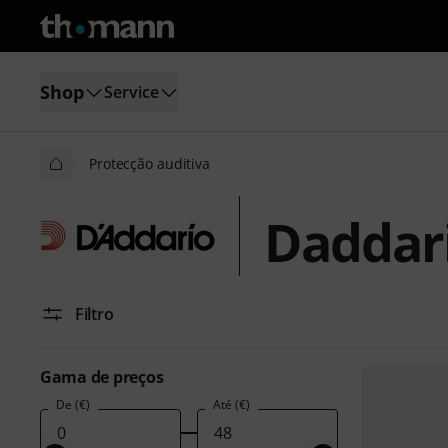
Shop
Service
Protecção auditiva
Daddari
Filtro
Gama de preços
De (€)
Até (€)