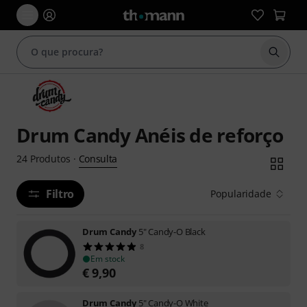
Inicia
Drum Candy Anéis de reforço
Consulta
24
Produtos
·
Filtro
Popularidade
Drum Candy
5" Candy-O Black
8
Em stock
€
9,90
Drum Candy
5" Candy-O White