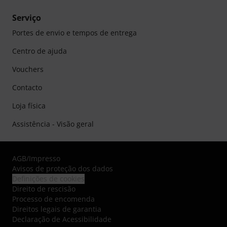
Serviço
Portes de envio e tempos de entrega
Centro de ajuda
Vouchers
Contacto
Loja física
Assistência - Visão geral
AGB
/
Impresso
Avisos de proteção dos dados
Definições de cookies
Direito de rescisão
Processo de encomenda
Direitos legais de garantia
Declaração de Acessibilidade