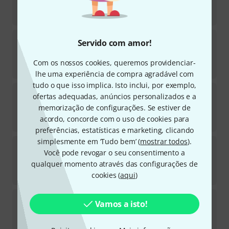
Em stock
€
9,90
Drum Candy
5" Candy-O Light Blue
Servido com amor!
1
Em stock
Com os nossos cookies, queremos providenciar-
€
9,90
lhe uma experiência de compra agradável com
tudo o que isso implica. Isto inclui, por exemplo,
Drum Candy
5" Candy-O Light Yellow
ofertas adequadas, anúncios personalizados e a
memorização de configurações. Se estiver de
Em stock
acordo, concorde com o uso de cookies para
€
9,90
preferências, estatísticas e marketing, clicando
simplesmente em ‘Tudo bem’ (
mostrar todos
).
Drum Candy
5" Candy-O Light Purple
Você pode revogar o seu consentimento a
1
qualquer momento através das configurações de
Disponível em 1–2 semanas
€
9,90
cookies (
aqui
)
Drum Candy
4" Candy-O Light Purple
Vamos a isto!
Em stock
€
9,90