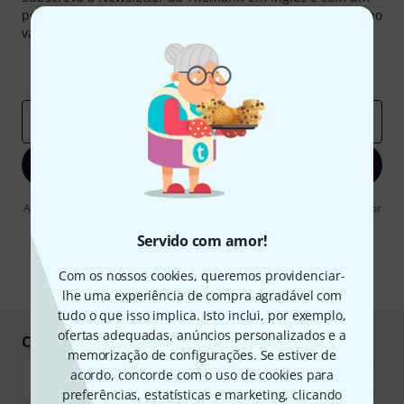
pouco de sorte você poderá ganhar um dos
50 vouchers
no
valor de
50 €
cada!
Contribuições inspiradoras
Ofertas
Insights da Thomann
Endereço de e-mail
*
Inscreva-se agora
Ao clicar em "Inscreva-se agora", concordo em receber publicidade por
e-mail. Posso cancelar a assinatura a qualquer momento. Você pode
encontrar mais informações sobre a newsletter na nossa
diretriz de
Servido com amor!
proteção de dados
.
Com os nossos cookies, queremos providenciar-
* Requeridos
lhe uma experiência de compra agradável com
tudo o que isso implica. Isto inclui, por exemplo,
ofertas adequadas, anúncios personalizados e a
Compre e pague em segurança
memorização de configurações. Se estiver de
acordo, concorde com o uso de cookies para
preferências, estatísticas e marketing, clicando