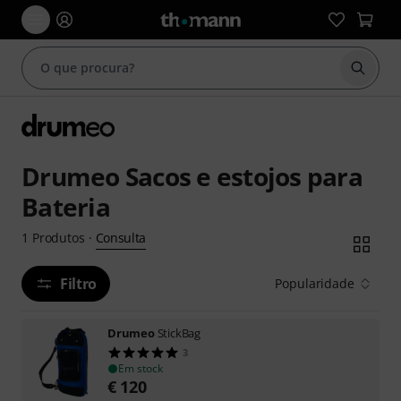
Inicia
Drumeo Sacos e estojos para
Bateria
Consulta
1
Produtos
·
Filtro
Popularidade
Drumeo
StickBag
3
Em stock
€
120