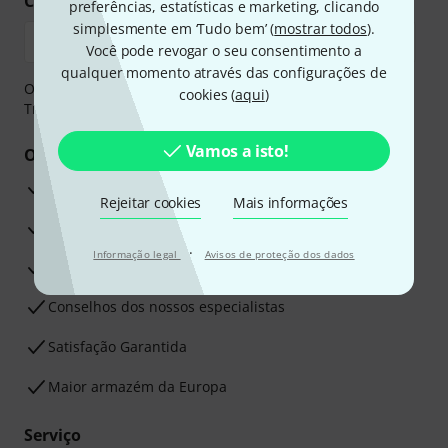
Compre e pague em segurança
preferências, estatísticas e marketing, clicando
simplesmente em ‘Tudo bem’ (
mostrar todos
).
Você pode revogar o seu consentimento a
qualquer momento através das configurações de
O pagamento pode ser feito de forma segura através de
cookies (
aqui
)
Transferência bancária, PayPal ou Cartão de crédito.
Vamos a isto!
Os seus benefícios
Garantia Thomann de 3 anos
Rejeitar cookies
Mais informações
30 dias de garantia de dinheiro de volta
·
Informação legal
Avisos de proteção dos dados
Assistência de Reparação
Conselhos dos nossos especialistas
Satisfação Garantida
Maior armazém da Europa
Serviço