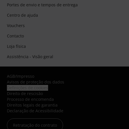
Portes de envio e tempos de entrega
Centro de ajuda
Vouchers
Contacto
Loja física
Assistência - Visão geral
AGB
/
Impresso
Avisos de proteção dos dados
Definições de cookies
Direito de rescisão
Processo de encomenda
Direitos legais de garantia
Declaração de Acessibilidade
Retratação do contrato