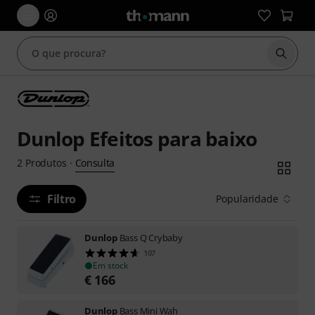
Inicia
Dunlop Efeitos para baixo
Consulta
2
Produtos
·
Filtro
Popularidade
Dunlop
Bass Q Crybaby
107
Em stock
€
166
Dunlop
Bass Mini Wah