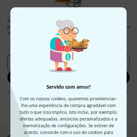
Newsletter Thomann
Subscreva a Newsletter da Thomann em inglês e com um
pouco de sorte você poderá ganhar um dos
50 vouchers
no
valor de
50 €
cada!
Contribuições inspiradoras
Ofertas
Insights da Thomann
Endereço de e-mail
*
Inscreva-se agora
Servido com amor!
Ao clicar em "Inscreva-se agora", concordo em receber publicidade por
e-mail. Posso cancelar a assinatura a qualquer momento. Você pode
Com os nossos cookies, queremos providenciar-
encontrar mais informações sobre a newsletter na nossa
diretriz de
lhe uma experiência de compra agradável com
proteção de dados
.
tudo o que isso implica. Isto inclui, por exemplo,
* Requeridos
ofertas adequadas, anúncios personalizados e a
memorização de configurações. Se estiver de
acordo, concorde com o uso de cookies para