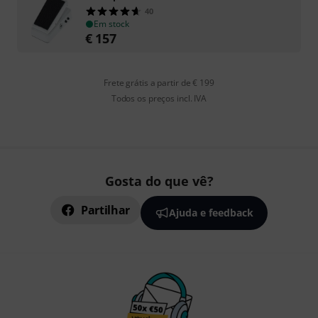
40
Em stock
€
157
Frete grátis a partir de € 199
Todos os preços incl. IVA
Gosta do que vê?
Partilhar
Ajuda e feedback