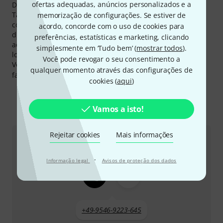
ofertas adequadas, anúncios personalizados e a
David Fulmer.
Também aos produtos de Earthworks Audio lhe
memorização de configurações. Se estiver de
concedemos a nossa garantia 30-dias-devolução-do-
acordo, concorde com o uso de cookies para
dinheiro, 3 anos de garantia e muito mais serviços
preferências, estatísticas e marketing, clicando
adicionais como especialistas competentes, serviços no
simplesmente em ‘Tudo bem’ (
mostrar todos
).
local e muito mais.
Você pode revogar o seu consentimento a
Você pode encontrar mais informações acerca do
qualquer momento através das configurações de
fabricante em
http://www.earthworksaudio.com/
cookies (
aqui
)
Vamos a isto!
Eis como pode contactar-nos
Rejeitar cookies
Mais informações
Atendimento ao Cliente Portugal
·
Informação legal
Avisos de proteção dos dados
+49-9546-9223-645