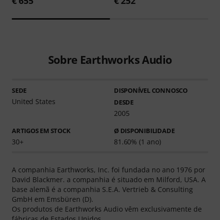
€ 655
€ 252
Sobre Earthworks Audio
SEDE
DISPONÍVEL CONNOSCO
United States
DESDE
2005
ARTIGOS EM STOCK
Ø DISPONIBILIDADE
30+
81.60% (1 ano)
A companhia Earthworks, Inc. foi fundada no ano 1976 por
David Blackmer. a companhia é situado em Milford, USA. A
base alemã é a companhia S.E.A. Vertrieb & Consulting
GmbH em Emsbüren (D).
Os produtos de Earthworks Audio vêm exclusivamente de
fábricas de Estados Unidos.