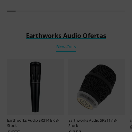
Earthworks Audio Ofertas
Blow-Outs
Earthworks Audio
SR314 BK B-
Earthworks Audio
SR3117 B-
E
Stock
Stock