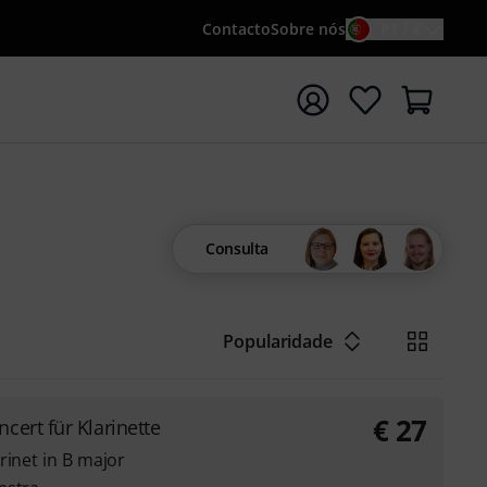
Contacto
Sobre nós
PT / €
iar pesquisa com o termo de pesquisa {searchTerm}
Consulta
Popularidade
€
27
cert für Klarinette
rinet in B major