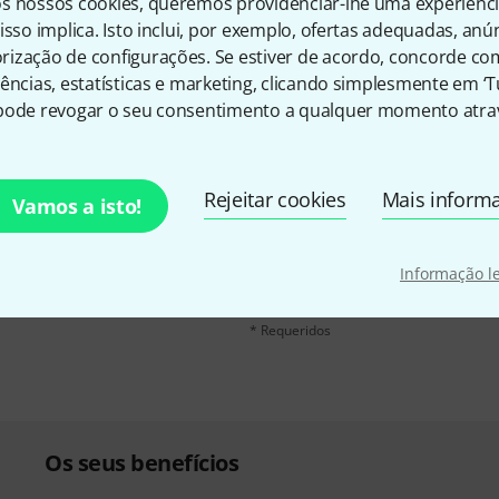
s nossos cookies, queremos providenciar-lhe uma experiênc
isso implica. Isto inclui, por exemplo, ofertas adequadas, an
ização de configurações. Se estiver de acordo, concorde co
ências, estatísticas e marketing, clicando simplesmente em ‘
pode revogar o seu consentimento a qualquer momento atrav
inglês e com um pouco de
Endereço de e-mail
*
Rejeitar cookies
Mais inform
Vamos a isto!
chers
no valor de
50 €
Ao clicar em "Inscreva-se agora", conco
qualquer momento. Você pode encontrar
Informação l
dados
.
* Requeridos
Os seus benefícios