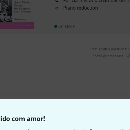
For clarinet and chamber orch
Piano reduction
Em stock
Frete grátis a partir de € 
Todos os preços incl. IV
Gosta do que vê?
vido com amor!
Partilhar
Ajuda e feedback