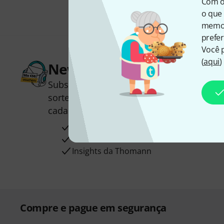
Com o
o que 
memor
prefer
Você 
(
aqui
)
Newsletter Thomann
Subscreva a Newsletter da Thomann em 
sorte você poderá ganhar um dos
50 vou
cada!
Contribuições inspiradoras
Ofertas
Insights da Thomann
Compre e pague em segurança