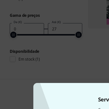
Gama de preços
De (€)
Até (€)
Disponibilidade
Em stock
(1)
Ser