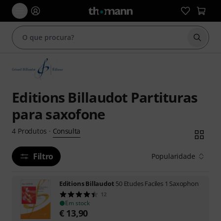
Inicia
Editions Billaudot Partituras
para saxofone
Consulta
4
Produtos
·
Filtro
Popularidade
Editions Billaudot
50 Etudes Faciles 1 Saxophon
12
Em stock
€
13,90