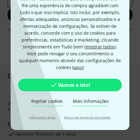
lhe uma experiência de compra agradável com
tudo o que isso implica. Isto inclui, por exemplo,
Inscreva-se agora
ofertas adequadas, anúncios personalizados e a
memorização de configurações. Se estiver de
Ao clicar em "Inscreva-se agora", concordo em receber publicidade por
acordo, concorde com o uso de cookies para
e-mail. Posso cancelar a assinatura a qualquer momento. Você pode
encontrar mais informações sobre a newsletter na nossa
preferências, estatísticas e marketing, clicando
diretriz de
proteção de dados
.
simplesmente em ‘Tudo bem’ (
mostrar todos
).
Você pode revogar o seu consentimento a
* Requeridos
qualquer momento através das configurações de
cookies (
aqui
)
Compre e pague em segurança
Vamos a isto!
Rejeitar cookies
Mais informações
O pagamento pode ser feito de forma segura através de
Transferência bancária, PayPal ou Cartão de crédito.
·
Informação legal
Avisos de proteção dos dados
Os seus benefícios
Garantia Thomann de 3 anos