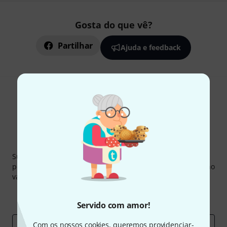
Gosta do que vê?
Partilhar
Ajuda e feedback
Newsletter Thomann
Subscreva a Newsletter da Thomann em inglês e com um
pouco de sorte você poderá ganhar um dos
50 vouchers
no
valor de
50 €
cada!
Contribuições inspiradoras
Ofertas
Insights da Thomann
Servido com amor!
Com os nossos cookies, queremos providenciar-
Endereço de e-mail
*