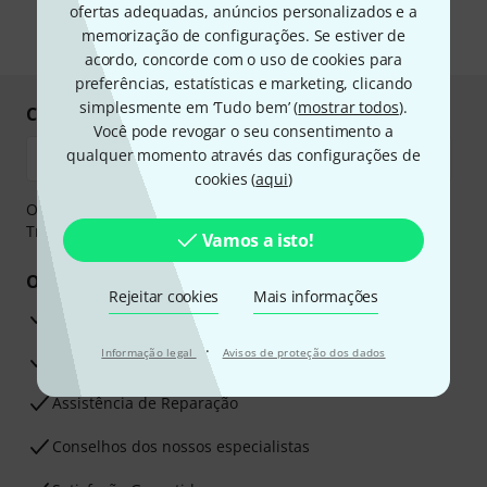
proteção de dados
.
ofertas adequadas, anúncios personalizados e a
memorização de configurações. Se estiver de
* Requeridos
acordo, concorde com o uso de cookies para
preferências, estatísticas e marketing, clicando
simplesmente em ‘Tudo bem’ (
mostrar todos
).
Compre e pague em segurança
Você pode revogar o seu consentimento a
qualquer momento através das configurações de
cookies (
aqui
)
O pagamento pode ser feito de forma segura através de
Transferência bancária, PayPal ou Cartão de crédito.
Vamos a isto!
Os seus benefícios
Rejeitar cookies
Mais informações
Garantia Thomann de 3 anos
·
Informação legal
Avisos de proteção dos dados
30 dias de garantia de dinheiro de volta
Assistência de Reparação
Conselhos dos nossos especialistas