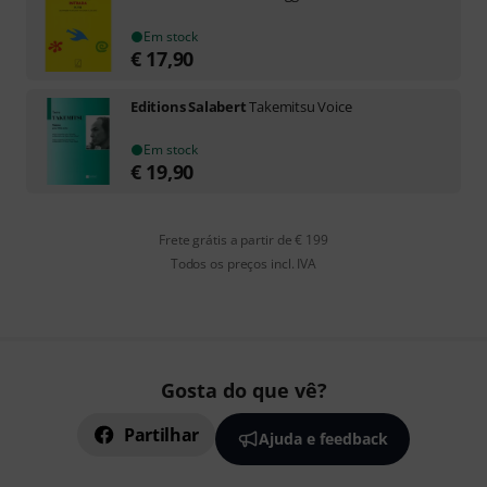
Em stock
€
17,90
Editions Salabert
Takemitsu Voice
Em stock
€
19,90
Frete grátis a partir de € 199
Todos os preços incl. IVA
Gosta do que vê?
Partilhar
Ajuda e feedback