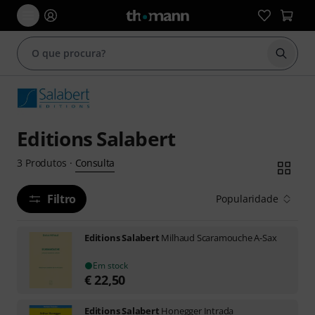
Inicia
Editions Salabert
Consulta
3
Produtos
·
Filtro
Popularidade
Editions Salabert
Milhaud Scaramouche A-Sax
Em stock
€
22,50
Editions Salabert
Honegger Intrada