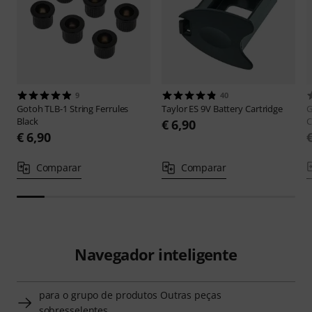
9
40
Gotoh
TLB-1 String Ferrules
Taylor
ES 9V Battery Cartridge
Black
C
€ 6,90
€ 6,90
Comparar
Comparar
Navegador inteligente
para o grupo de produtos Outras peças
sobresselentes