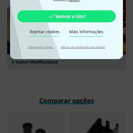
Vamos a isto!
Rejeitar cookies
Mais informações
·
Informação legal
Avisos de proteção dos dados
GUIA
E-Guitar Modifications
Comparar opções