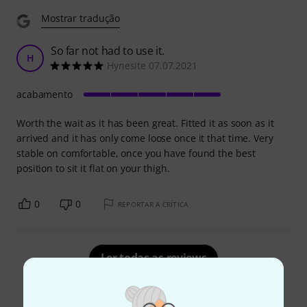
Mostrar tradução
So far not had to use it.
H
Hynesite 07.07.2021
acabamento
Worth the wait as it has been great. Fitted it as soon as it
arrived and it has only come loose once it that time. Very
stable on comfortable, once you have found the best
position to sit it flat on your thigh.
0
0
REPORTAR A CRÍTICA
Ler todas as reviews