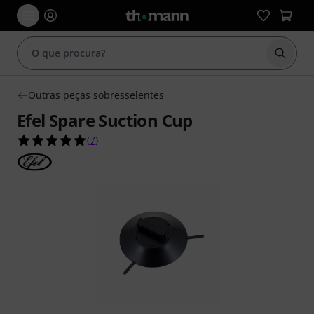
Inicia
Outras peças sobresselentes
Efel Spare Suction Cup
5.0 de 5 estrelas de 7 avaliações de clientes
(
7
)