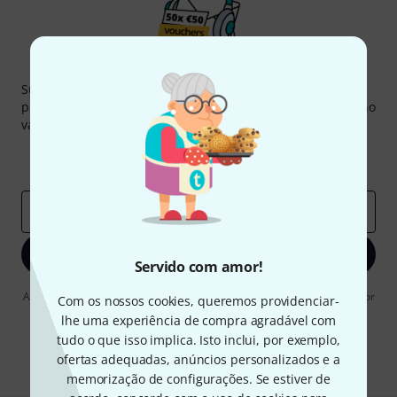
Newsletter Thomann
Subscreva a Newsletter da Thomann em inglês e com um
pouco de sorte você poderá ganhar um dos
50 vouchers
no
valor de
50 €
cada!
Contribuições inspiradoras
Ofertas
Insights da Thomann
Endereço de e-mail
*
Inscreva-se agora
Servido com amor!
Ao clicar em "Inscreva-se agora", concordo em receber publicidade por
Com os nossos cookies, queremos providenciar-
e-mail. Posso cancelar a assinatura a qualquer momento. Você pode
lhe uma experiência de compra agradável com
encontrar mais informações sobre a newsletter na nossa
diretriz de
tudo o que isso implica. Isto inclui, por exemplo,
proteção de dados
.
ofertas adequadas, anúncios personalizados e a
* Requeridos
memorização de configurações. Se estiver de