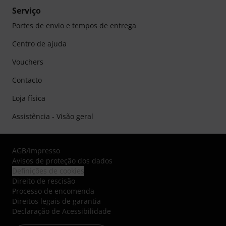
Serviço
Portes de envio e tempos de entrega
Centro de ajuda
Vouchers
Contacto
Loja física
Assistência - Visão geral
AGB
/
Impresso
Avisos de proteção dos dados
Definições de cookies
Direito de rescisão
Processo de encomenda
Direitos legais de garantia
Declaração de Acessibilidade