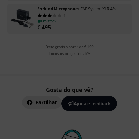
Ehrlund Microphones
EAP System XLR 48v
4
Em stock
€
495
Frete grátis a partir de € 199
Todos os preços incl. IVA
Gosta do que vê?
Partilhar
Ajuda e feedback