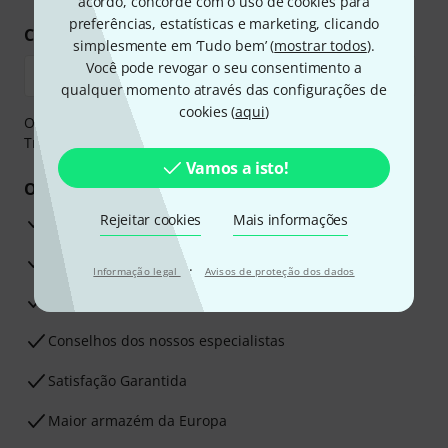
acordo, concorde com o uso de cookies para
preferências, estatísticas e marketing, clicando
Compre e pague em segurança
simplesmente em ‘Tudo bem’ (
mostrar todos
).
Você pode revogar o seu consentimento a
qualquer momento através das configurações de
cookies (
aqui
)
O pagamento pode ser feito de forma segura através de
Transferência bancária, PayPal ou Cartão de crédito.
Vamos a isto!
Os seus benefícios
Rejeitar cookies
Mais informações
Garantia Thomann de 3 anos
30 dias de garantia de dinheiro de volta
·
Informação legal
Avisos de proteção dos dados
Assistência de Reparação
Conselhos dos nossos especialistas
Satisfação Garantida
Maior armazém da Europa