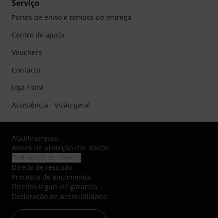
Serviço
Portes de envio e tempos de entrega
Centro de ajuda
Vouchers
Contacto
Loja física
Assistência - Visão geral
AGB
/
Impresso
Avisos de proteção dos dados
Definições de cookies
Direito de rescisão
Processo de encomenda
Direitos legais de garantia
Declaração de Acessibilidade