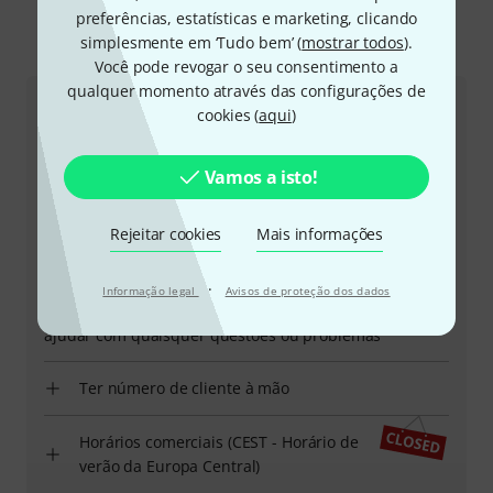
preferências, estatísticas e marketing, clicando
simplesmente em ‘Tudo bem’ (
mostrar todos
).
Eis como pode contactar-nos
Você pode revogar o seu consentimento a
qualquer momento através das configurações de
Atendimento ao Cliente Portugal
cookies (
aqui
)
Vamos a isto!
Rejeitar cookies
Mais informações
+49-9546-9223-645
·
Informação legal
Avisos de proteção dos dados
A nossa equipa de apoio ao cliente está aqui para o
ajudar com quaisquer questões ou problemas
Ter número de cliente à mão
Horários comerciais (CEST - Horário de
verão da Europa Central)