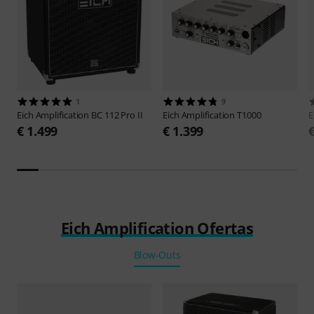
1
9
Eich Amplification
BC 112 Pro II
Eich Amplification
T1000
E
€ 1.499
€ 1.399
Eich Amplification Ofertas
Blow-Outs