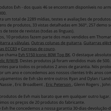
odutos Evh - dos quais 46 se encontram disponíveis no a
000.
a um total de 2289 mídias, testes e avaliações de produto
gens de produtos, 33 vistas detalhadas em 360°, 257 demo s
s de teste de revistas (todas as línguas).
os, 10 produtos fazem parte dos mais vendidos em Thoman
tarra a válvulas
,
Outras colunas de guitarra
,
Guitarras eléc
las ECC83
e
Correias de couro
.
 se chama
Evh 5150 Iconic 80W Top BK
. O destaque absolut
elic R/W/B
. Destes produtos já foram vendidos mais de 500.
entes para todos os produtos 2 anos de garantia. Nós prol
por um ano e concedemos aos nossos clientes três anos com
ipamentos de Evh são entre outros Ryan and Dylan / Lan
Nassie , Eric Broadbent ,
Eric Peterson
, Glenn Rogers , John
rodutos de Evh mais barato que em qualquer outro lugar.
imos os preços de 20 produtos do fabricante.
Evh lhe concedemos a nossa garantia 30-dias-devolução-do