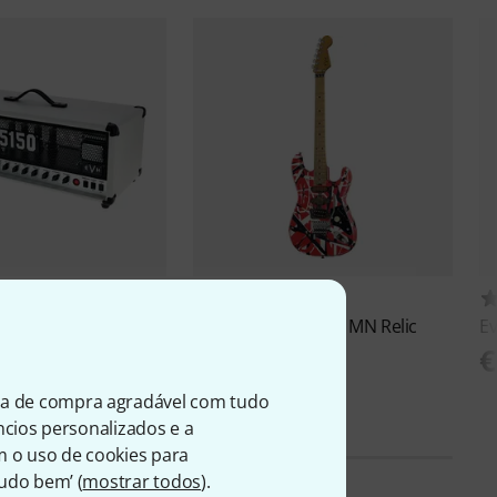
14
33
onic 80W Top IV
Evh
Frankie Striped MN Relic
E
R/W/B
€
€ 1.390
ia de compra agradável com tudo
úncios personalizados e a
m o uso de cookies para
Tudo bem’ (
mostrar todos
).