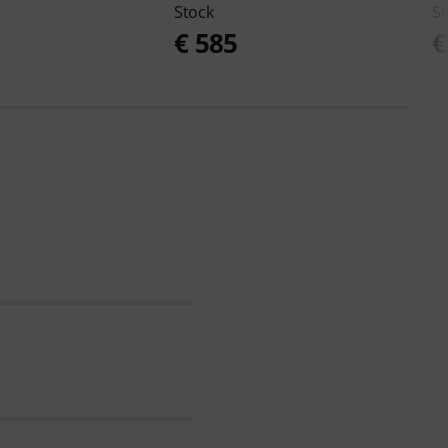
Stock
St
€ 585
€