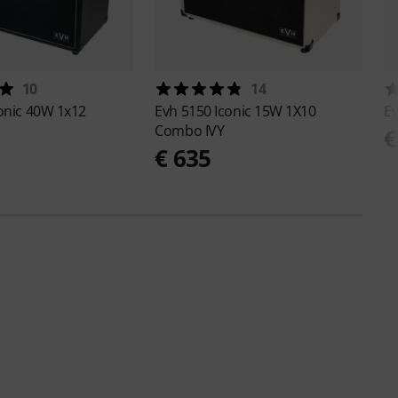
10
14
onic 40W 1x12
Evh
5150 Iconic 15W 1X10
E
Combo IVY
€
€ 635