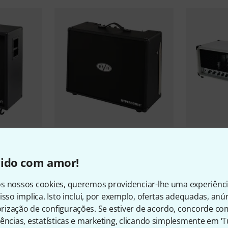
6
es 412 Cab
Evh
5150III FRFR 112 Hypersonic
Evh
5150 Ic
vido com amor!
BK
€ 758
€ 511
s nossos cookies, queremos providenciar-lhe uma experiênc
isso implica. Isto inclui, por exemplo, ofertas adequadas, an
ização de configurações. Se estiver de acordo, concorde co
ências, estatísticas e marketing, clicando simplesmente em ‘