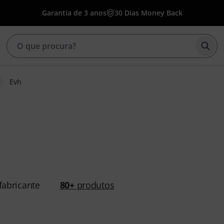
Garantia de 3 anos
30 Dias Money Back
Inic
Evh
abricante
80+
produtos