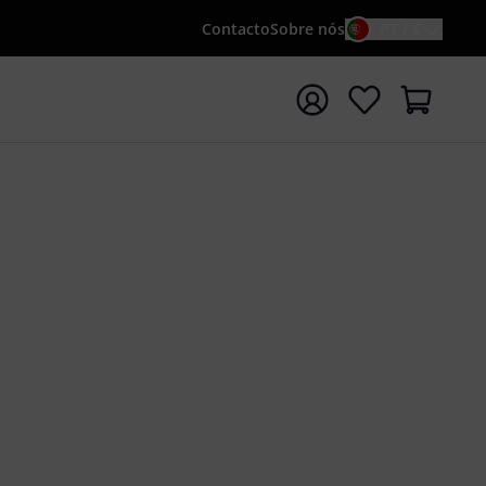
Contacto
Sobre nós
PT / €
iar pesquisa com o termo de pesquisa {searchTerm}