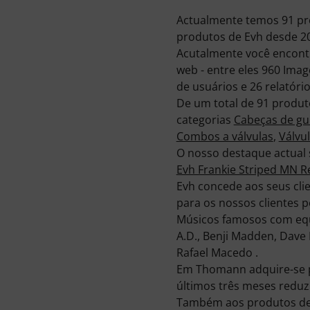
Actualmente temos 91 pr
produtos de Evh desde 2
Acutalmente você encontr
web - entre eles 960 Ima
de usuários e 26 relatório
De um total de 91 produt
categorias
Cabeças de gui
Combos a válvulas
,
Válvu
O nosso destaque actual
Evh Frankie Striped MN R
Evh concede aos seus cli
para os nossos clientes 
Músicos famosos com equ
A.D., Benji Madden, Dave 
Rafael Macedo .
Em Thomann adquire-se p
últimos três meses reduz
Também aos produtos de 