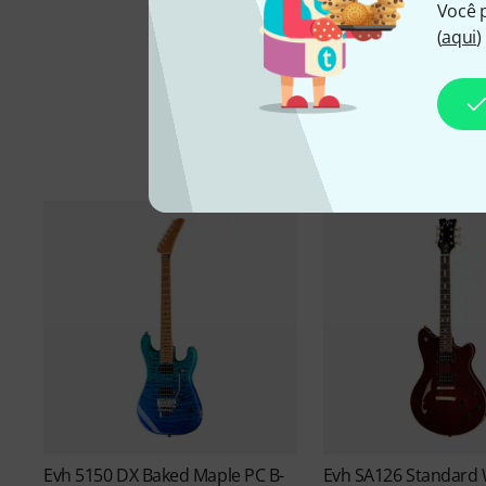
Você 
(
aqui
)
Evh
5150 DX Baked Maple PC B-
Evh
SA126 Standard 