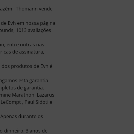
rmazém . Thomann vende
s de Evh em nossa página
ounds, 1013 avaliações
n, entre outras nas
tricas de assinatura
,
o dos produtos de Evh é
ongamos esta garantia
pletos de garantia.
dmine Marathon, Lazarus
 LeCompt , Paul Sidoti e
 Apenas durante os
-dinheiro, 3 anos de