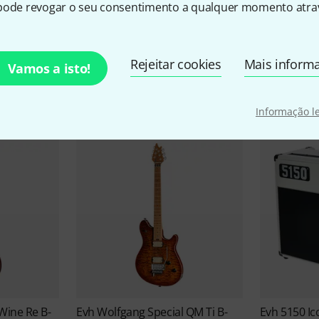
pode revogar o seu consentimento a qualquer momento atrav
Evh Ofertas
Rejeitar cookies
Mais inform
Vamos a isto!
Blow-Outs
Negócios atuais
Informação l
Wine Re B-
Evh
Wolfgang Special QM Ti B-
Evh
5150 Ic