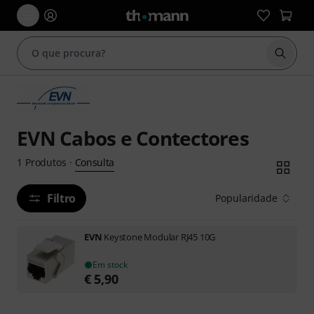
Inicia
EVN Cabos e Contectores
Consulta
1
Produtos
·
Filtro
Popularidade
EVN
Keystone Modular RJ45 10G
Em stock
€
5,90