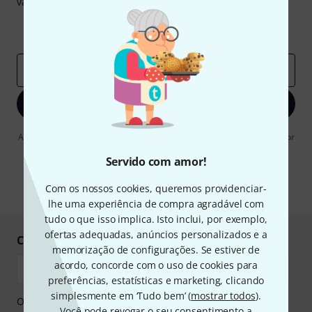
valor de
50 €
cada!
Contribuições inspiradoras
Ofertas
Insights da Thomann
Endereço de e-mail
*
Inscreva-se agora
Ao clicar em "Inscreva-se agora", concordo em receber publicidade por
e-mail. Posso cancelar a assinatura a qualquer momento. Você pode
encontrar mais informações sobre a newsletter na nossa
diretriz de
Servido com amor!
proteção de dados
.
Com os nossos cookies, queremos providenciar-
* Requeridos
lhe uma experiência de compra agradável com
tudo o que isso implica. Isto inclui, por exemplo,
ofertas adequadas, anúncios personalizados e a
Compre e pague em segurança
memorização de configurações. Se estiver de
acordo, concorde com o uso de cookies para
preferências, estatísticas e marketing, clicando
simplesmente em ‘Tudo bem’ (
mostrar todos
).
O pagamento pode ser feito de forma segura através de
Você pode revogar o seu consentimento a