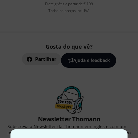
Frete grátis a partir de € 199
Todos os preços incl. IVA
Gosta do que vê?
Partilhar
Ajuda e feedback
Newsletter Thomann
Subscreva a Newsletter da Thomann em inglês e com um
pouco de sorte você poderá ganhar um dos
50 vouchers
no