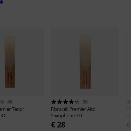
40
30
emier Tenor
Fibracell
Premier Alto
Fi
3.0
Saxophone 3.0
S
€ 28
€