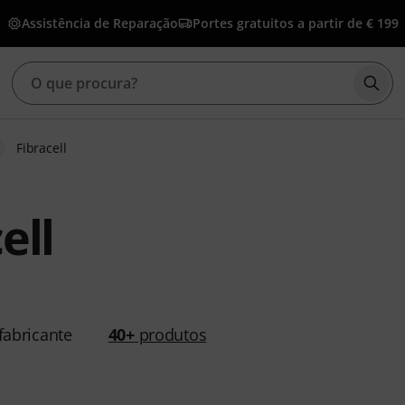
Assistência de Reparação
Portes gratuitos a partir de € 199
Inic
Fibracell
ell
abricante
40+
produtos