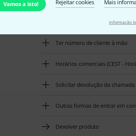
Rejeitar cookies
Mais inform
Vamos a isto!
A nossa equipa de apoio ao cliente está a
Informação l
problemas
Ter número de cliente à mão
Horários comerciais (CEST - Hor
Solicitar devolução da chamada
Outras formas de entrar em con
Devolver produto