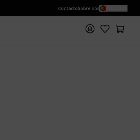
Contacto
Sobre nós
PT / €
iar pesquisa com o termo de pesquisa {searchTerm}