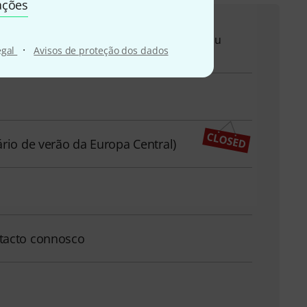
ações
qui para o ajudar com quaisquer questões ou
·
egal
Avisos de proteção dos dados
ário de verão da Europa Central)
tacto connosco