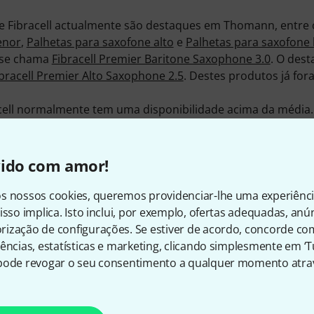
e Fibracell actualmente são destaques em Thomann, entre 
enor
,
Palhetas para saxofone alto
e
Palhetas para saxofone 
 se chama
Fibracell Premier Baritone Saxophone 3.0
. O des
ibracell Premier Alto Saxophone 2.5
. Destes produtos já fo
cell normalmente tem uma disponibilidade acima da média
ssado, Fibracell faz parte dos top 10 % de todos os fabrica
bracell estão em estoque no momento e podem ser enviad
Musikhaus Thomann.
vido com amor!
 produtos 2 anos de garantia, mas com a nossa garantia T
onais.
s nossos cookies, queremos providenciar-lhe uma experiênc
s informações acerca do fabricante em
http://www.fibracell
isso implica. Isto inclui, por exemplo, ofertas adequadas, an
ização de configurações. Se estiver de acordo, concorde co
ências, estatísticas e marketing, clicando simplesmente em ‘
pode revogar o seu consentimento a qualquer momento atrav
Eis como pode contactar-no