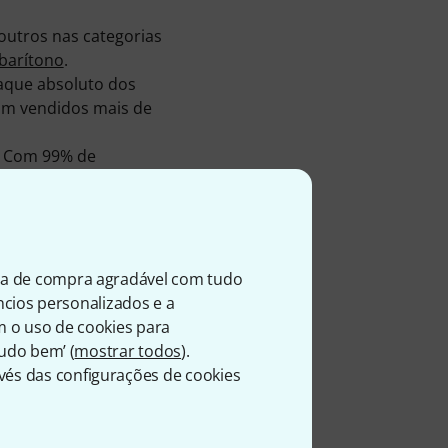
outros nas categorias
barítono
.
taque absoluto dos
ram vendidos mais de
. Com 99% de
ntes do sortido de
os imediatamente ou
homann de 3 anos lhe
ia de compra agradável com tudo
direct.com
úncios personalizados e a
m o uso de cookies para
Tudo bem’ (
mostrar todos
).
és das configurações de cookies
s