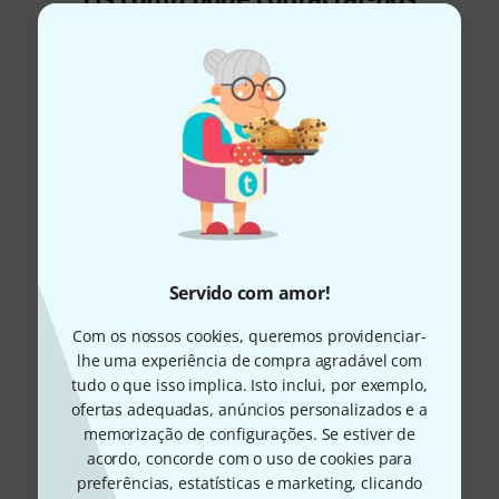
Atendimento ao Cliente Portugal
+49-9546-9223-645
A nossa equipa de apoio ao cliente está aqui para o
ajudar com quaisquer questões ou problemas
Servido com amor!
Ter número de cliente à mão
Com os nossos cookies, queremos providenciar-
lhe uma experiência de compra agradável com
tudo o que isso implica. Isto inclui, por exemplo,
Horários comerciais (CEST - Horário de
ofertas adequadas, anúncios personalizados e a
verão da Europa Central)
memorização de configurações. Se estiver de
acordo, concorde com o uso de cookies para
Solicitar devolução da chamada
preferências, estatísticas e marketing, clicando