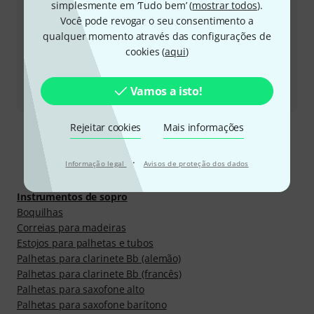
simplesmente em ‘Tudo bem’ (
mostrar todos
).
Outras formas de entrar em contacto connosco
Você pode revogar o seu consentimento a
qualquer momento através das configurações de
Devolver produto
cookies (
aqui
)
Todos os contactos
Vamos a isto!
Rejeitar cookies
Mais informações
Descobrir mais
·
Informação legal
Avisos de proteção dos dados
Instrumentos de sopro
Boquilhas
Correias para madeiras
Estojos para palhetas e tubos
Palhetas para clarinete Bb (alemão)
Palhetas para clarinete Bb (francês)
Palhetas para saxofone alto
Palhetas para saxofone barítono