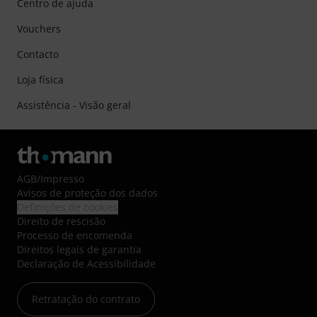
Centro de ajuda
Vouchers
Contacto
Loja física
Assistência - Visão geral
AGB
/
Impresso
Avisos de proteção dos dados
Definições de cookies
Direito de rescisão
Processo de encomenda
Direitos legais de garantia
Declaração de Acessibilidade
Retratação do contrato