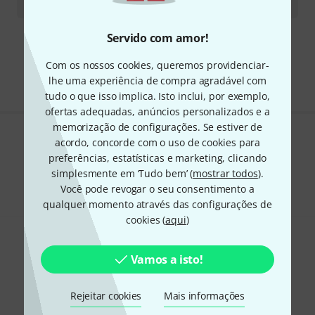
€
29
Servido com amor!
Frete grátis a partir de € 199
Todos os preços incl. IVA
Com os nossos cookies, queremos providenciar-
lhe uma experiência de compra agradável com
tudo o que isso implica. Isto inclui, por exemplo,
ofertas adequadas, anúncios personalizados e a
memorização de configurações. Se estiver de
acordo, concorde com o uso de cookies para
Gosta do que vê?
preferências, estatísticas e marketing, clicando
simplesmente em ‘Tudo bem’ (
Partilhar
mostrar todos
).
Ajuda e feedback
Você pode revogar o seu consentimento a
qualquer momento através das configurações de
cookies (
aqui
)
Vamos a isto!
Rejeitar cookies
Mais informações
Newsletter Thomann