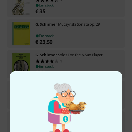
Em stock
€
35
G. Schirmer
Muczynski Sonata op. 29
Em stock
€
23,50
G. Schirmer
Solos For The A-Sax Player
1
Em stock
€
39
G. Schirmer
Creston Concerto Alto Sax
Em stock
€
33
G. Schirmer
Muczynski Sonata op. 14
Em stock