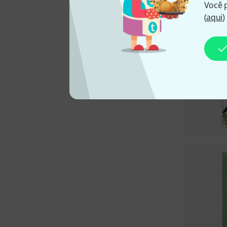
Você 
(
aqui
)