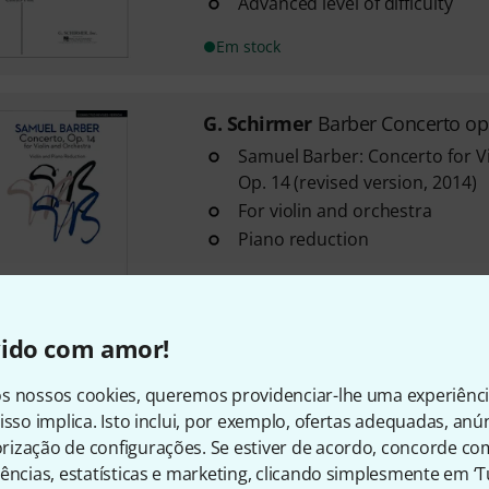
Advanced level of difficulty
Em stock
G. Schirmer
Barber Concerto op
Samuel Barber: Concerto for Vi
Op. 14 (revised version, 2014)
For violin and orchestra
Piano reduction
Em stock
vido com amor!
G. Schirmer
Horn Collection Ad
3
s nossos cookies, queremos providenciar-lhe uma experiênc
9 Classical pieces arranged fo
isso implica. Isto inclui, por exemplo, ofertas adequadas, an
Medium to advanced level of dif
ização de configurações. Se estiver de acordo, concorde co
ências, estatísticas e marketing, clicando simplesmente em ‘
ISBN 9781423406662, publishe