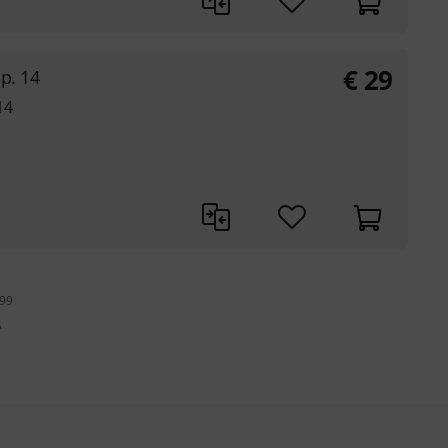
€
29
p. 14
14
199
A