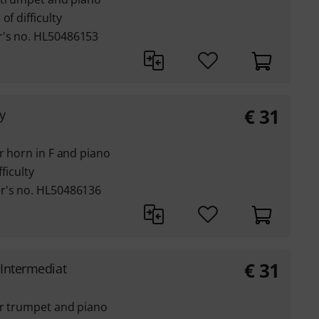
of difficulty
r's no. HL50486153
€
31
y
r horn in F and piano
ficulty
r's no. HL50486136
€
31
 Intermediat
or trumpet and piano