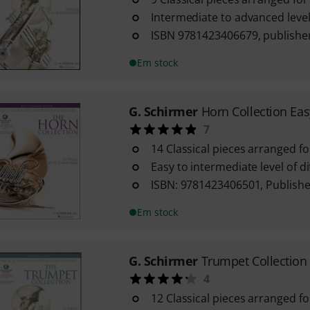
Intermediate to advanced level 
ISBN 9781423406679, publishe
Em stock
G. Schirmer
Horn Collection Eas
7
14 Classical pieces arranged fo
Easy to intermediate level of dif
ISBN: 9781423406501, Publishe
Em stock
G. Schirmer
Trumpet Collection
4
12 Classical pieces arranged f