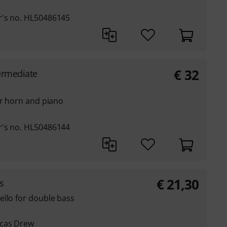
r's no. HL50486145
€
32
ermediate
or horn and piano
r's no. HL50486144
€
21,30
s
ello for double bass
ucas Drew