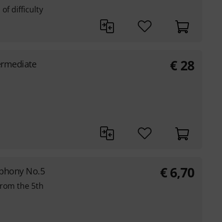
of difficulty
€
28
termediate
€
6,70
phony No.5
from the 5th