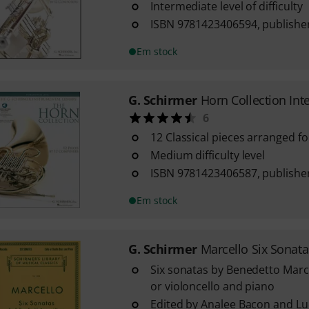
Intermediate level of difficulty
ISBN 9781423406594, publishe
Em stock
G. Schirmer
Horn Collection Int
6
12 Classical pieces arranged f
Medium difficulty level
ISBN 9781423406587, publishe
Em stock
G. Schirmer
Marcello Six Sonata
Six sonatas by Benedetto Marc
or violoncello and piano
Edited by Analee Bacon and L