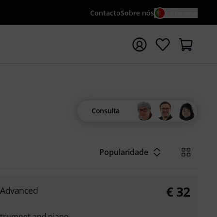
Contacto
Sobre nós
PT / €
iar pesquisa com o termo de pesquisa {searchTerm}
Consulta
Popularidade
€
32
 Advanced
r trumpet and piano