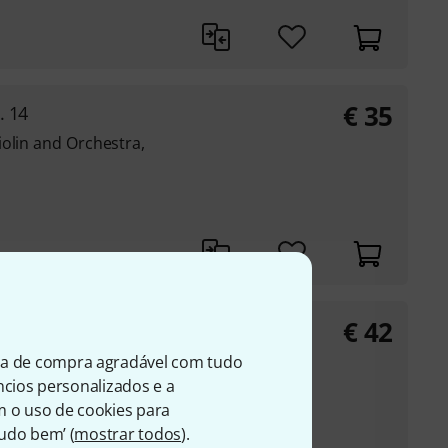
€
35
. 14
olin and Orchestra,
€
42
vanced
ia de compra agradável com tudo
r horn and piano
úncios personalizados e a
ficulty
m o uso de cookies para
Tudo bem’ (
mostrar todos
).
r's no. HL50486152