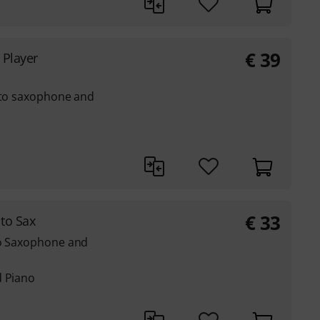
€
39
 Player
alto saxophone and
€
33
to Sax
to Saxophone and
d Piano