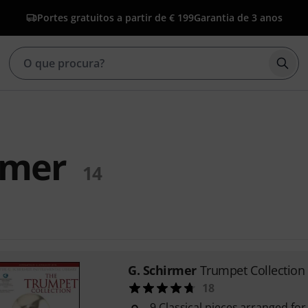
Portes gratuitos a partir de € 199
Garantia de 3 anos
Inic
rmer
14
G. Schirmer
Trumpet Collection
18
9 Classical pieces arranged fo