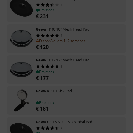
2
Em stock
€
231
Gewa
TP10 10" Mesh Head Pad
3
Disponível em 1–2 semanas
€
120
Gewa
TP12 12" Mesh Head Pad
3
Em stock
€
177
Gewa
KP-10 Kick Pad
Em stock
€
181
Gewa
CP-18 Neo 18" Cymbal Pad
2