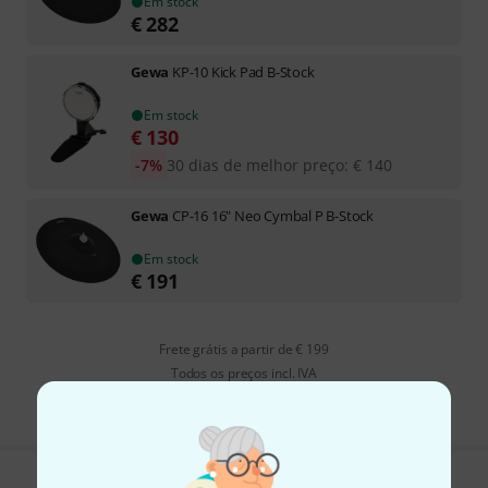
Em stock
€
282
Gewa
KP-10 Kick Pad B-Stock
Em stock
€
130
-7%
30 dias de melhor preço
:
€
140
Gewa
CP-16 16" Neo Cymbal P B-Stock
Em stock
€
191
Frete grátis a partir de € 199
Todos os preços incl. IVA