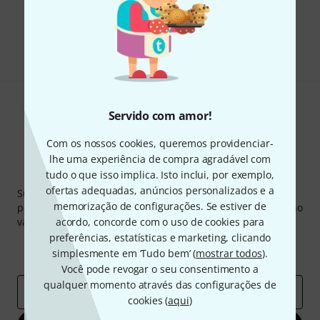
Gosta do que vê?
Partilhar
Ajuda e feedback
Servido com amor!
Com os nossos cookies, queremos providenciar-
lhe uma experiência de compra agradável com
Newsletter Thomann
tudo o que isso implica. Isto inclui, por exemplo,
ofertas adequadas, anúncios personalizados e a
Subscreva a Newsletter da Thomann em inglês e com um
memorização de configurações. Se estiver de
pouco de sorte você poderá ganhar um dos
50 vouchers
no
valor de
acordo, concorde com o uso de cookies para
50 €
cada!
preferências, estatísticas e marketing, clicando
Contribuições inspiradoras
Ofertas
simplesmente em ‘Tudo bem’ (
mostrar todos
).
Insights da Thomann
Você pode revogar o seu consentimento a
qualquer momento através das configurações de
Endereço de e-mail
*
cookies (
aqui
)