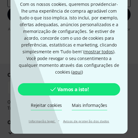
Com os nossos cookies, queremos providenciar-
lhe uma experiência de compra agradável com
Inscreva-se agora
tudo o que isso implica. Isto inclui, por exemplo,
ofertas adequadas, anúncios personalizados e a
Ao clicar em "Inscreva-se agora", concordo em receber publicidade por
memorização de configurações. Se estiver de
e-mail. Posso cancelar a assinatura a qualquer momento. Você pode
acordo, concorde com o uso de cookies para
encontrar mais informações sobre a newsletter na nossa
diretriz de
proteção de dados
.
preferências, estatísticas e marketing, clicando
simplesmente em ‘Tudo bem’ (
mostrar todos
).
* Requeridos
Você pode revogar o seu consentimento a
qualquer momento através das configurações de
cookies (
aqui
)
Compre e pague em segurança
Vamos a isto!
O pagamento pode ser feito de forma segura através de
Rejeitar cookies
Mais informações
Transferência bancária, PayPal ou Cartão de crédito.
·
Os seus benefícios
Informação legal
Avisos de proteção dos dados
Garantia Thomann de 3 anos