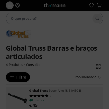
Inicia
Global Truss Barras e braços
articulados
Consulta
4
Produtos
·
Filtro
Popularidade
Global Truss
Boom Arm 48-51/450-B
2
Em stock
€
45