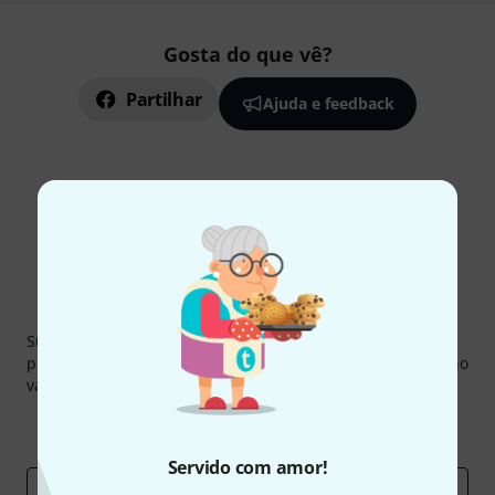
Gosta do que vê?
Partilhar
Ajuda e feedback
Newsletter Thomann
Subscreva a Newsletter da Thomann em inglês e com um
pouco de sorte você poderá ganhar um dos
50 vouchers
no
valor de
50 €
cada!
Contribuições inspiradoras
Ofertas
Insights da Thomann
Servido com amor!
Endereço de e-mail
*