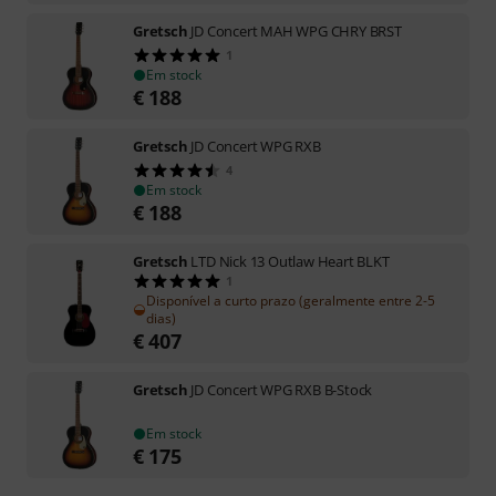
Gretsch
JD Concert MAH WPG CHRY BRST
1
Em stock
€
188
Gretsch
JD Concert WPG RXB
4
Em stock
€
188
Gretsch
LTD Nick 13 Outlaw Heart BLKT
1
Disponível a curto prazo (geralmente entre 2-5
dias)
€
407
Gretsch
JD Concert WPG RXB B-Stock
Em stock
€
175