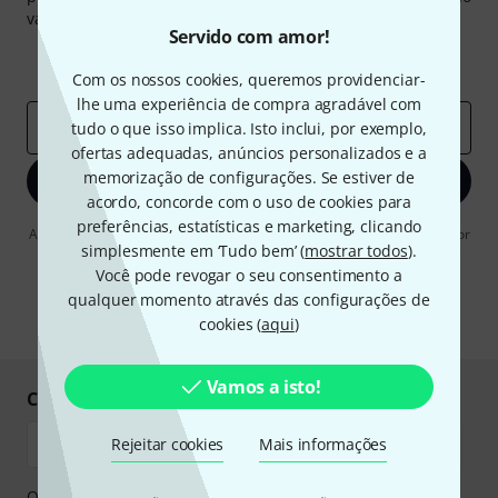
valor de
50 €
cada!
Servido com amor!
Contribuições inspiradoras
Ofertas
Insights da Thomann
Com os nossos cookies, queremos providenciar-
lhe uma experiência de compra agradável com
Endereço de e-mail
*
tudo o que isso implica. Isto inclui, por exemplo,
ofertas adequadas, anúncios personalizados e a
memorização de configurações. Se estiver de
Inscreva-se agora
acordo, concorde com o uso de cookies para
preferências, estatísticas e marketing, clicando
Ao clicar em "Inscreva-se agora", concordo em receber publicidade por
simplesmente em ‘Tudo bem’ (
mostrar todos
).
e-mail. Posso cancelar a assinatura a qualquer momento. Você pode
encontrar mais informações sobre a newsletter na nossa
diretriz de
Você pode revogar o seu consentimento a
proteção de dados
.
qualquer momento através das configurações de
cookies (
* Requeridos
aqui
)
Vamos a isto!
Compre e pague em segurança
Rejeitar cookies
Mais informações
O pagamento pode ser feito de forma segura através de