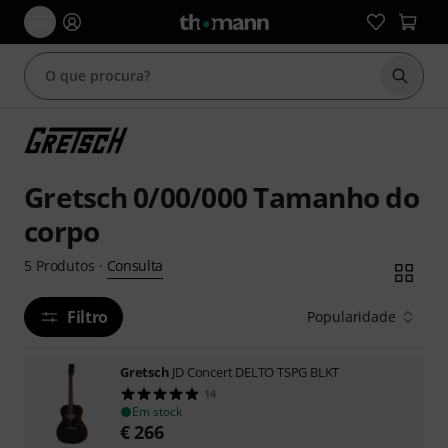
Inicia
Gretsch 0/00/000 Tamanho do
corpo
Consulta
5
Produtos
·
Filtro
Popularidade
Gretsch
JD Concert DELTO TSPG BLKT
14
Em stock
€
266