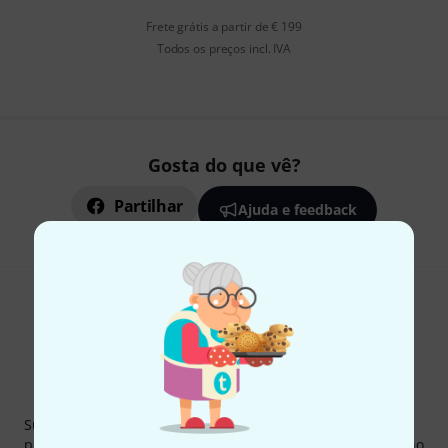
Frete grátis a partir de € 199
Todos os preços incl. IVA
Gosta do que vê?
Partilhar
Ajuda e feedback
Newsletter Thomann
Subscreva a Newsletter da Thomann em inglês e com um
pouco de sorte você poderá ganhar um dos
50 vouchers
no