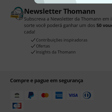
Newsletter Thomann
Subscreva a Newsletter da Thomann em 
sorte você poderá ganhar um dos
50 vou
cada!
Contribuições inspiradoras
Ofertas
Insights da Thomann
Compre e pague em segurança