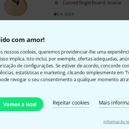
Curved fingerboard: Acacia
Em stock
Frete grátis a partir de € 
vido com amor!
Todos os preços incl. IV
s nossos cookies, queremos providenciar-lhe uma experiênc
isso implica. Isto inclui, por exemplo, ofertas adequadas, an
ização de configurações. Se estiver de acordo, concorde co
ências, estatísticas e marketing, clicando simplesmente em ‘
Gosta do que vê?
pode revogar o seu consentimento a qualquer momento atrav
Partilhar
Ajuda e feedback
Rejeitar cookies
Mais inform
Vamos a isto!
Informação l