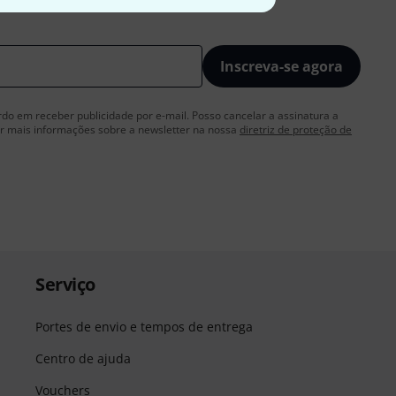
Inscreva-se agora
rdo em receber publicidade por e-mail. Posso cancelar a assinatura a
 mais informações sobre a newsletter na nossa
diretriz de proteção de
Serviço
Portes de envio e tempos de entrega
Centro de ajuda
Vouchers