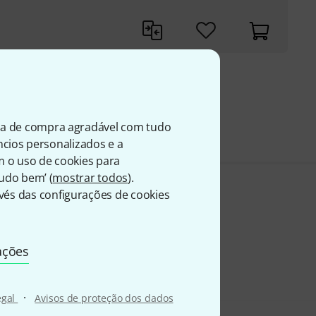
199
A
ia de compra agradável com tudo
úncios personalizados e a
m o uso de cookies para
Tudo bem’ (
mostrar todos
).
és das configurações de cookies
ações
·
egal
Avisos de proteção dos dados