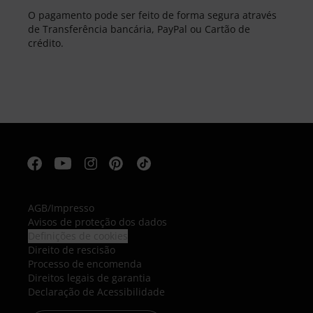
O pagamento pode ser feito de forma segura através
de Transferência bancária, PayPal ou Cartão de
crédito.
AGB
/
Impresso
Avisos de proteção dos dados
Definições de cookies
Direito de rescisão
Processo de encomenda
Direitos legais de garantia
Declaração de Acessibilidade