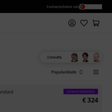
Contacto
Sobre nós
PT / €
iar pesquisa com o termo de pesquisa {searchTerm}
Consulta
Popularidade
tandard
OS MAIS VENDIDOS
€
324