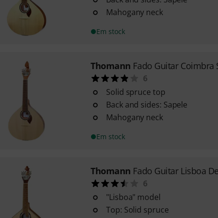
Mahogany neck
Em stock
Thomann
Fado Guitar Coimbra 
6
Solid spruce top
Back and sides: Sapele
Mahogany neck
Em stock
Thomann
Fado Guitar Lisboa D
6
"Lisboa" model
Top: Solid spruce