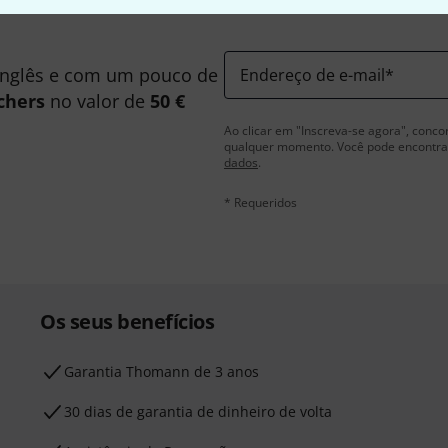
inglês e com um pouco de
Endereço de e-mail
*
chers
no valor de
50 €
Ao clicar em "Inscreva-se agora", conco
qualquer momento. Você pode encontrar
dados
.
* Requeridos
Os seus benefícios
Garantia Thomann de 3 anos
30 dias de garantia de dinheiro de volta