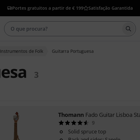
Portes gratuitos a partir de € 199
Satisfação Garantida
Inic
Instrumentos de Folk
Guitarra Portuguesa
uesa
3
Thomann
Fado Guitar Lisboa S
9
Solid spruce top
Back and sides: Sapele