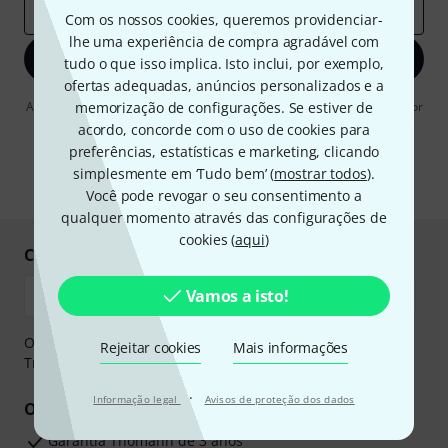
Endereço de e-mail
*
Com os nossos cookies, queremos providenciar-
lhe uma experiência de compra agradável com
Inscreva-se agora
tudo o que isso implica. Isto inclui, por exemplo,
ofertas adequadas, anúncios personalizados e a
Ao clicar em "Inscreva-se agora", concordo em receber publicidade por
memorização de configurações. Se estiver de
e-mail. Posso cancelar a assinatura a qualquer momento. Você pode
acordo, concorde com o uso de cookies para
encontrar mais informações sobre a newsletter na nossa
diretriz de
preferências, estatísticas e marketing, clicando
proteção de dados
.
simplesmente em ‘Tudo bem’ (
mostrar todos
).
* Requeridos
Você pode revogar o seu consentimento a
qualquer momento através das configurações de
cookies (
aqui
)
Compre e pague em segurança
Vamos a isto!
O pagamento pode ser feito de forma segura através de
Rejeitar cookies
Mais informações
Transferência bancária, PayPal ou Cartão de crédito.
·
Informação legal
Avisos de proteção dos dados
Os seus benefícios
Garantia Thomann de 3 anos