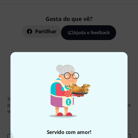
Gosta do que vê?
Partilhar
Ajuda e feedback
Newsletter Thomann
Subscreva a Newsletter da Thomann em inglês e com um
pouco de sorte você poderá ganhar um dos
50 vouchers
no
valor de
50 €
cada!
Contribuições inspiradoras
Ofertas
Insights da Thomann
Servido com amor!