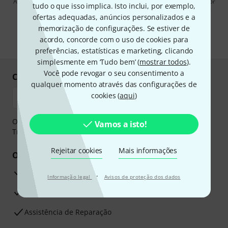
Ao clicar em "Inscreva-se agora", concordo em receber publicidade por
tudo o que isso implica. Isto inclui, por exemplo,
e-mail. Posso cancelar a assinatura a qualquer momento. Você pode
ofertas adequadas, anúncios personalizados e a
encontrar mais informações sobre a newsletter na nossa
diretriz de
proteção de dados
.
memorização de configurações. Se estiver de
acordo, concorde com o uso de cookies para
* Requeridos
preferências, estatísticas e marketing, clicando
simplesmente em ‘Tudo bem’ (
mostrar todos
).
Você pode revogar o seu consentimento a
Compre e pague em segurança
qualquer momento através das configurações de
cookies (
aqui
)
O pagamento pode ser feito de forma segura através de
Vamos a isto!
Transferência bancária, PayPal ou Cartão de crédito.
Rejeitar cookies
Mais informações
Os seus benefícios
Garantia Thomann de 3 anos
·
Informação legal
Avisos de proteção dos dados
30 dias de garantia de dinheiro de volta
Assistência de Reparação