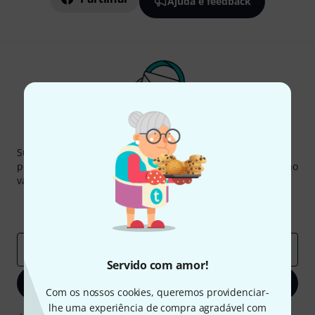
Ajuda e feedback
Newsletter Thomann
Subscreva a Newsletter da Thomann em inglês e com um
pouco de sorte você poderá ganhar um dos
50 vouchers
no
valor de
50 €
cada!
Contribuições inspiradoras
Ofertas
Insights da Thomann
Endereço de e-mail
*
Servido com amor!
Inscreva-se agora
Com os nossos cookies, queremos providenciar-
lhe uma experiência de compra agradável com