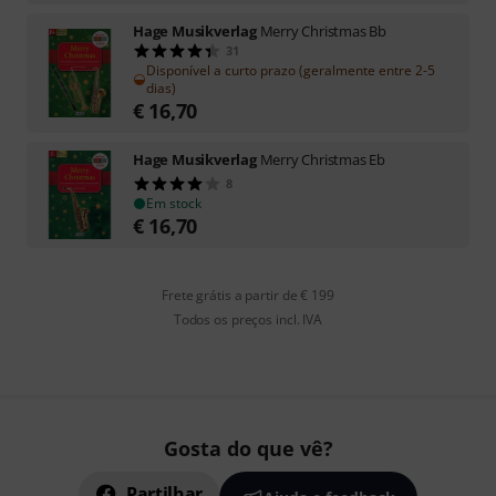
Hage Musikverlag
Merry Christmas Bb
31
Disponível a curto prazo (geralmente entre 2-5
dias)
€
16,70
Hage Musikverlag
Merry Christmas Eb
8
Em stock
€
16,70
Frete grátis a partir de € 199
Todos os preços incl. IVA
Gosta do que vê?
Partilhar