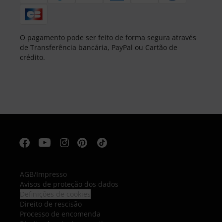
O pagamento pode ser feito de forma segura através
de Transferência bancária, PayPal ou Cartão de
crédito.
AGB
/
Impresso
Avisos de proteção dos dados
Definições de cookies
Direito de rescisão
Processo de encomenda