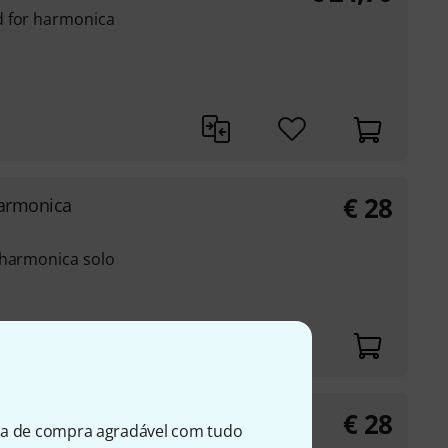
d for harmonica
€
28
Harmonica
 harmonica solo
€
28
ica Songbook
ia de compra agradável com tudo