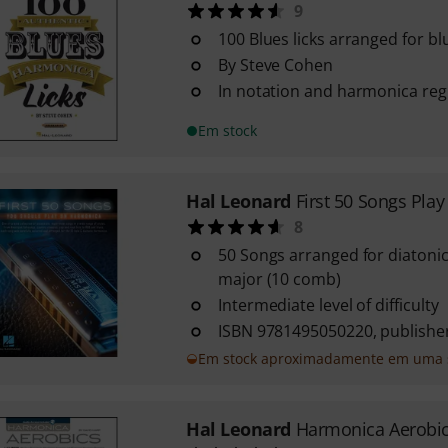
9
100 Blues licks arranged for b
By Steve Cohen
In notation and harmonica reg
Em stock
Hal Leonard
First 50 Songs Pla
8
50 Songs arranged for diatoni
major (10 comb)
Intermediate level of difficulty
ISBN 9781495050220, publishe
Em stock aproximadamente em uma
Hal Leonard
Harmonica Aerobi