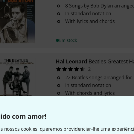
8 Songs by Bob Dylan arrange
In standard notation
With lyrics and chords
Em stock
Hal Leonard
Beatles Greatest 
2
22 Beatles songs arranged for
In standard notation
With chords and lyrics
Em stock
vido com amor!
Hal Leonard
The Great Harmon
s nossos cookies, queremos providenciar-lhe uma experiênc
1