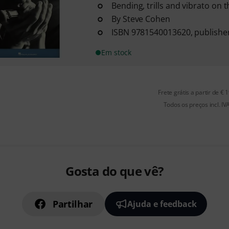
Bending, trills and vibrato on
By Steve Cohen
ISBN 9781540013620, publishe
Em stock
Frete grátis a partir de € 
Todos os preços incl. IV
Gosta do que vê?
Partilhar
Ajuda e feedback