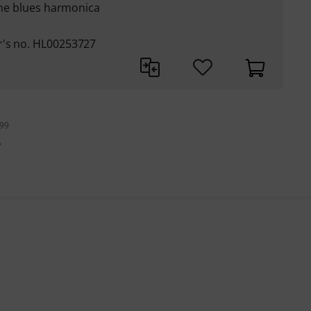
 the blues harmonica
r's no. HL00253727
199
A