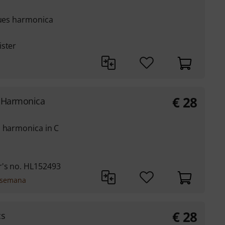
lues harmonica
ister
€
28
y Harmonica
c harmonica in C
r's no. HL152493
 semana
€
28
cs