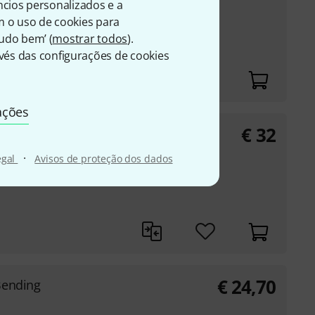
úncios personalizados e a
m o uso de cookies para
ca
Tudo bem’ (
mostrar todos
).
és das configurações de cookies
ações
€
32
ong Blues
harmonica (Blues
·
egal
Avisos de proteção dos dados
€
24,70
Bending