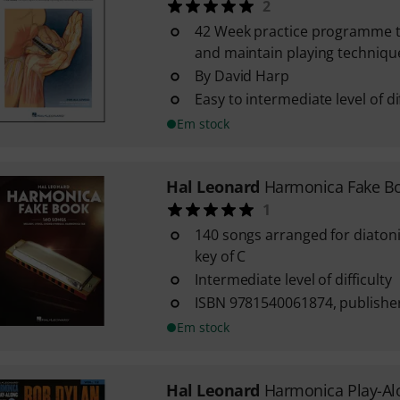
2
42 Week practice programme t
and maintain playing techniqu
By David Harp
Easy to intermediate level of dif
Em stock
Hal Leonard
Harmonica Fake B
1
140 songs arranged for diaton
key of C
Intermediate level of difficulty
ISBN 9781540061874, publishe
Em stock
Hal Leonard
Harmonica Play-Al