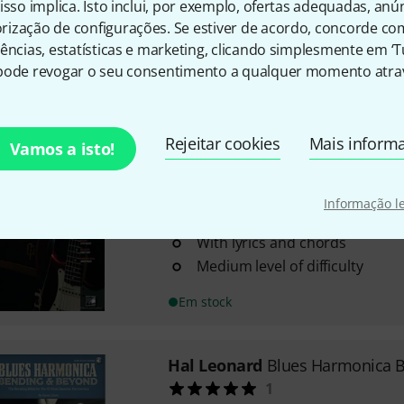
isso implica. Isto inclui, por exemplo, ofertas adequadas, an
45 Songs
ização de configurações. Se estiver de acordo, concorde co
Arranged for diatonic harmoni
ências, estatísticas e marketing, clicando simplesmente em ‘
pode revogar o seu consentimento a qualquer momento atrav
With lyrics and chords
Em stock
Rejeitar cookies
Mais inform
Vamos a isto!
Hal Leonard
Harmonica Play-Al
8 Blues classics arranged for 
Informação l
Harp)
With lyrics and chords
Medium level of difficulty
Em stock
Hal Leonard
Blues Harmonica 
1