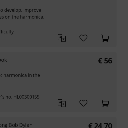
o develop, improve
es on the harmonica.
ficulty
€
56
ook
ic harmonica in the
r's no. HL00300155
€
24,70
ong Bob Dylan