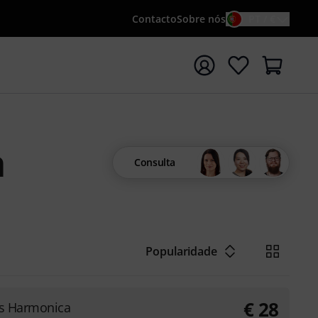
Contacto
Sobre nós
PT / €
iar pesquisa com o termo de pesquisa {searchTerm}
a
Consulta
Popularidade
€
28
es Harmonica