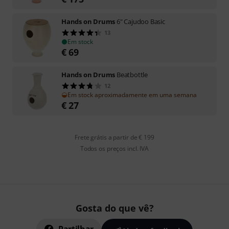
Hands on Drums
6" Cajudoo Basic
13
Em stock
€
69
Hands on Drums
Beatbottle
12
Em stock aproximadamente em uma semana
€
27
Frete grátis a partir de € 199
Todos os preços incl. IVA
Gosta do que vê?