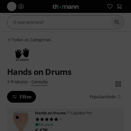
Inicia
Todas as Categorias
Hands on Drums
Consulta
3
Produtos
·
Filtro
Popularidade
Hands on Drums
7" Cajudoo Pro
4
Em stock
€
175