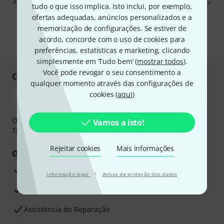
Ao clicar em "Inscreva-se agora", concordo em receber publicidade por
tudo o que isso implica. Isto inclui, por exemplo,
e-mail. Posso cancelar a assinatura a qualquer momento. Você pode
ofertas adequadas, anúncios personalizados e a
encontrar mais informações sobre a newsletter na nossa
diretriz de
proteção de dados
.
memorização de configurações. Se estiver de
acordo, concorde com o uso de cookies para
* Requeridos
preferências, estatísticas e marketing, clicando
simplesmente em ‘Tudo bem’ (
mostrar todos
).
Você pode revogar o seu consentimento a
Compre e pague em segurança
qualquer momento através das configurações de
cookies (
aqui
)
O pagamento pode ser feito de forma segura através de
Vamos a isto!
Transferência bancária, PayPal ou Cartão de crédito.
Rejeitar cookies
Mais informações
Os seus benefícios
Garantia Thomann de 3 anos
·
Informação legal
Avisos de proteção dos dados
30 dias de garantia de dinheiro de volta
Assistência de Reparação