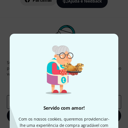
Partilhar
Ajuda e feedback
Newsletter Thomann
Subscreva a Newsletter da Thomann em inglês e com um
pouco de sorte você poderá ganhar um dos
50 vouchers
no
valor de
50 €
cada!
Contribuições inspiradoras
Ofertas
Insights da Thomann
Endereço de e-mail
*
Servido com amor!
Inscreva-se agora
Com os nossos cookies, queremos providenciar-
lhe uma experiência de compra agradável com