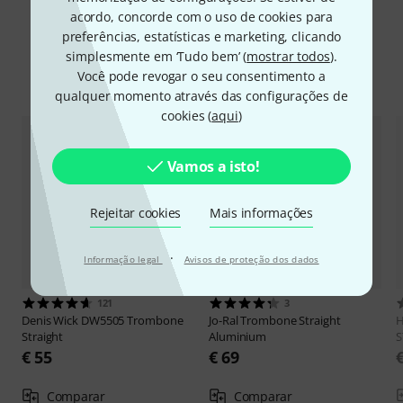
acordo, concorde com o uso de cookies para
preferências, estatísticas e marketing, clicando
simplesmente em ‘Tudo bem’ (
mostrar todos
).
Comparar opções
Você pode revogar o seu consentimento a
qualquer momento através das configurações de
cookies (
aqui
)
Vamos a isto!
Rejeitar cookies
Mais informações
·
Informação legal
Avisos de proteção dos dados
121
3
Denis Wick
DW5505 Trombone
Jo-Ral
Trombone Straight
H
Straight
Aluminium
S
€ 55
€ 69
Comparar
Comparar