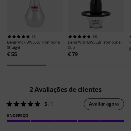
121
143
Denis Wick
DW5505 Trombone
Denis Wick
DW5529 Trombone
Straight
Cup
€ 55
€ 79
2
Avaliações de clientes
Avaliar agora
5
/ 5
ENDEREÇO