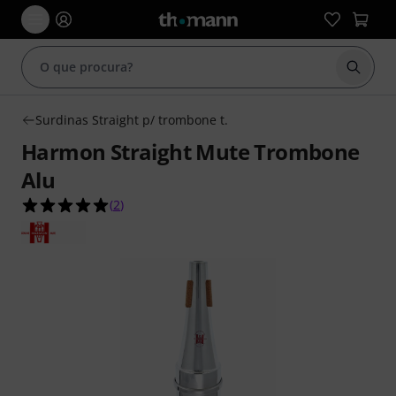
Inicia
Surdinas Straight p/ trombone t.
Harmon Straight Mute Trombone
Alu
5.0 de 5 estrelas de 2 avaliações de clientes
(
2
)