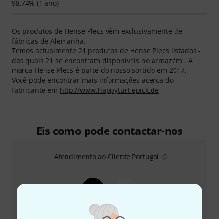
98.74% (1 ano)
Os produtos de Hense Plecs vêm exclusivamente de
fábricas de Alemanha.
Temos actualmente 21 produtos de Hense Plecs listados -
dos quais 21 se encontram disponíveis no armazém . A
marca Hense Plecs é parte do nosso sortido em 2017.
Você pode encontrar mais informações acerca do
fabricante em
http://www.happyturtlepick.de
Eis como pode contactar-nos
Atendimento ao Cliente Portugal