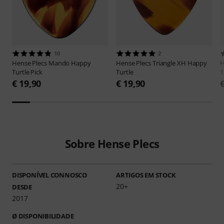
10
2
Hense Plecs
Mando Happy
Hense Plecs
Triangle XH Happy
H
Turtle Pick
Turtle
1
€ 19,90
€ 19,90
Sobre Hense Plecs
DISPONÍVEL CONNOSCO
ARTIGOS EM STOCK
20+
DESDE
2017
Ø DISPONIBILIDADE