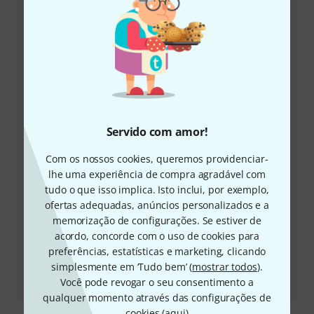
+49-9546-9223-645
A nossa equipa de apoio ao cliente está aqui para o
ajudar com quaisquer questões ou problemas
Ter número de cliente à mão
Horários comerciais (CEST - Horário de
Servido com amor!
verão da Europa Central)
Com os nossos cookies, queremos providenciar-
Solicitar devolução da chamada
lhe uma experiência de compra agradável com
tudo o que isso implica. Isto inclui, por exemplo,
Outras formas de entrar em contacto connosco
ofertas adequadas, anúncios personalizados e a
memorização de configurações. Se estiver de
acordo, concorde com o uso de cookies para
Devolver produto
preferências, estatísticas e marketing, clicando
simplesmente em ‘Tudo bem’ (
mostrar todos
).
Todos os contactos
Você pode revogar o seu consentimento a
qualquer momento através das configurações de
cookies (
aqui
)