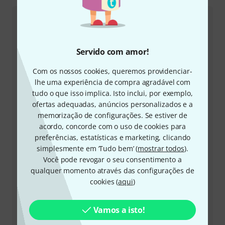
Atendimento ao Cliente Portugal
Servido com amor!
Com os nossos cookies, queremos providenciar-
lhe uma experiência de compra agradável com
+49-9546-9223-645
tudo o que isso implica. Isto inclui, por exemplo,
ofertas adequadas, anúncios personalizados e a
A nossa equipa de apoio ao cliente está aqui para o
memorização de configurações. Se estiver de
ajudar com quaisquer questões ou problemas
acordo, concorde com o uso de cookies para
preferências, estatísticas e marketing, clicando
simplesmente em ‘Tudo bem’ (
mostrar todos
).
Ter número de cliente à mão
Você pode revogar o seu consentimento a
qualquer momento através das configurações de
Horários comerciais (CEST - Horário de
cookies (
aqui
)
verão da Europa Central)
Solicitar devolução da chamada
Vamos a isto!