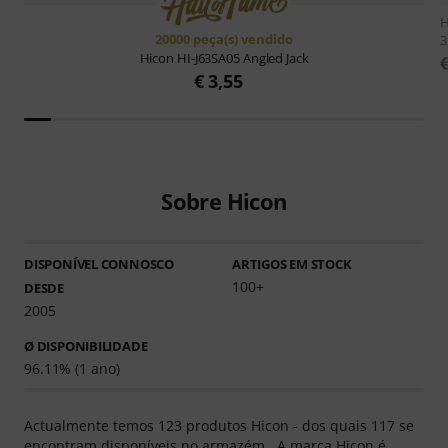
H
20000 peça(s) vendido
Hicon
HI-J63SA05 Angled Jack
€ 3,55
Sobre Hicon
DISPONÍVEL CONNOSCO
ARTIGOS EM STOCK
100+
DESDE
2005
Ø DISPONIBILIDADE
96.11% (1 ano)
Actualmente temos 123 produtos Hicon - dos quais 117 se
encontram disponíveis no armazém . A marca Hicon é