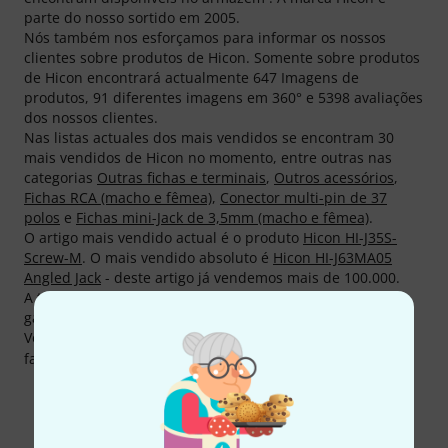
parte do nosso sortido em 2005.
Nós também nos esforçamos para informar os nossos
clientes sobre produtos de Hicon. Somente sobre produtos
de Hicon encontrará actualmente 647 Imagens de
produtos, 91 diferentes imagens em 360° e 5398 avaliações
dos nossos clientes.
Nas listas actuales dos mais vendidos se encontram 30
mais vendidos de Hicon no momento, entre outras nas
categorias
Outras fichas e terminais
,
Outros acessórios
,
Fichas RCA (macho e fêmea)
,
Conector multi-pin de 37
polos
e
Fichas mini-Jack de 3,5mm (macho e fêmea)
.
O artigo mais vendido actual é o produto
Hicon HI-J35S-
Screw-M
. O mais vendido absoluto é
Hicon HI-J63MA05
Angled Jack
- deste artigo já vendemos mais de 100.000.
A todos os produtos de Hicon o fabricante concede uma
garantia de 5!
Você pode encontrar mais informações acerca do
fabricante em
http://www.sommercable.com
Eis como pode contactar-nos