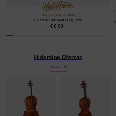
H
1000 peça(s) vendido
1
Hidersine
Hiderpaste Peg Paste
€ 6,90
Hidersine Ofertas
Blow-Outs