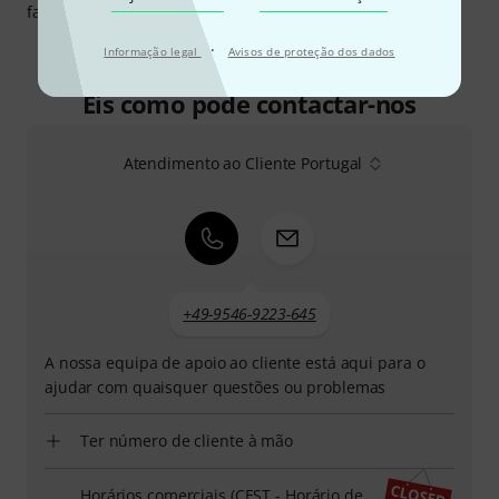
fabricante em
http://www.hidersine.com
·
Informação legal
Avisos de proteção dos dados
Eis como pode contactar-nos
Atendimento ao Cliente Portugal
+49-9546-9223-645
A nossa equipa de apoio ao cliente está aqui para o
ajudar com quaisquer questões ou problemas
Ter número de cliente à mão
Horários comerciais (CEST - Horário de