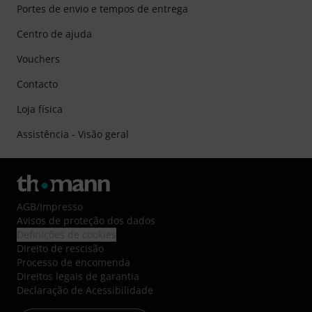
Portes de envio e tempos de entrega
Centro de ajuda
Vouchers
Contacto
Loja física
Assistência - Visão geral
AGB
/
Impresso
Avisos de proteção dos dados
Definições de cookies
Direito de rescisão
Processo de encomenda
Direitos legais de garantia
Declaração de Acessibilidade