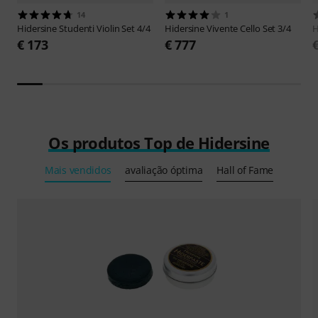
14
1
Hidersine
Studenti Violin Set 4/4
Hidersine
Vivente Cello Set 3/4
H
€ 173
€ 777
Os produtos Top de Hidersine
Mais vendidos
avaliação óptima
Hall of Fame