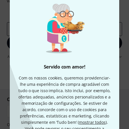
valor de
50 €
cada!
Contribuições inspiradoras
Ofertas
Insights da Thomann
Endereço de e-mail
*
Inscreva-se agora
Ao clicar em "Inscreva-se agora", concordo em receber publicidade por
e-mail. Posso cancelar a assinatura a qualquer momento. Você pode
encontrar mais informações sobre a newsletter na nossa
diretriz de
Servido com amor!
proteção de dados
.
Com os nossos cookies, queremos providenciar-
* Requeridos
lhe uma experiência de compra agradável com
tudo o que isso implica. Isto inclui, por exemplo,
ofertas adequadas, anúncios personalizados e a
Compre e pague em segurança
memorização de configurações. Se estiver de
acordo, concorde com o uso de cookies para
preferências, estatísticas e marketing, clicando
simplesmente em ‘Tudo bem’ (
mostrar todos
).
O pagamento pode ser feito de forma segura através de
Você pode revogar o seu consentimento a