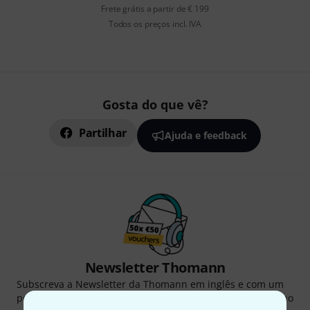
Frete grátis a partir de € 199
Todos os preços incl. IVA
Gosta do que vê?
Partilhar
Ajuda e feedback
Newsletter Thomann
Subscreva a Newsletter da Thomann em inglês e com um
pouco de sorte você poderá ganhar um dos
50 vouchers
no