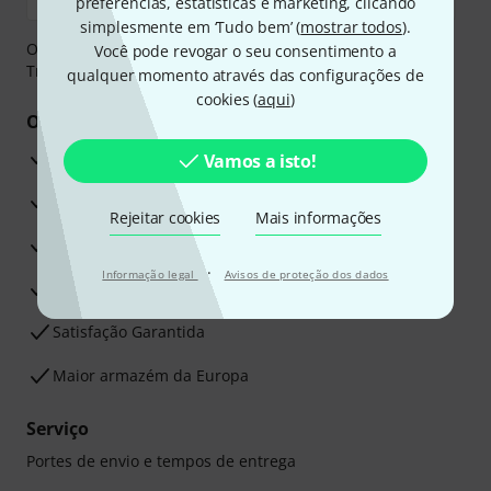
preferências, estatísticas e marketing, clicando
simplesmente em ‘Tudo bem’ (
mostrar todos
).
O pagamento pode ser feito de forma segura através de
Você pode revogar o seu consentimento a
Transferência bancária, PayPal ou Cartão de crédito.
qualquer momento através das configurações de
cookies (
aqui
)
Os seus benefícios
Garantia Thomann de 3 anos
Vamos a isto!
30 dias de garantia de dinheiro de volta
Rejeitar cookies
Mais informações
Assistência de Reparação
·
Informação legal
Avisos de proteção dos dados
Conselhos dos nossos especialistas
Satisfação Garantida
Maior armazém da Europa
Serviço
Portes de envio e tempos de entrega