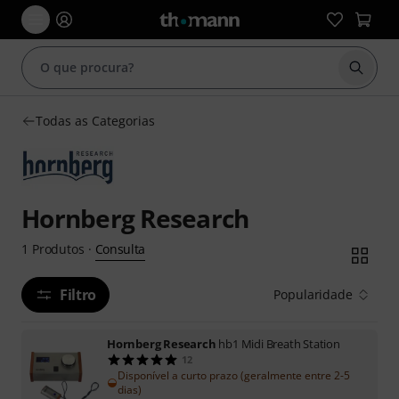
Inicia
Todas as Categorias
Hornberg Research
Consulta
1
Produtos
·
Filtro
Popularidade
Hornberg Research
hb1 Midi Breath Station
12
Disponível a curto prazo (geralmente entre 2-5
dias)