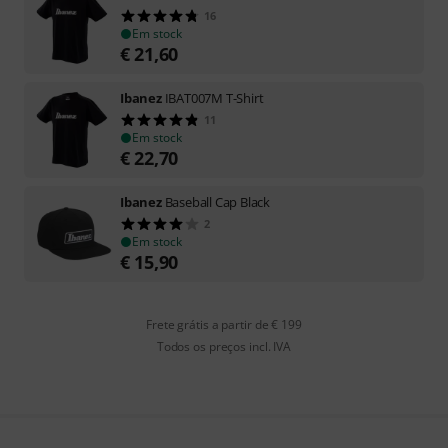
16
Em stock
€
21,60
Ibanez
IBAT007M T-Shirt
11
Em stock
€
22,70
Ibanez
Baseball Cap Black
2
Em stock
€
15,90
Frete grátis a partir de € 199
Todos os preços incl. IVA