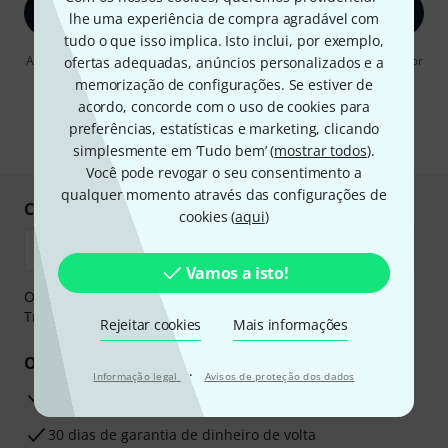
Inscreva-se agora
lhe uma experiência de compra agradável com
tudo o que isso implica. Isto inclui, por exemplo,
Ao clicar em "Inscreva-se agora", concordo em receber publicidade por
ofertas adequadas, anúncios personalizados e a
e-mail. Posso cancelar a assinatura a qualquer momento. Você pode
memorização de configurações. Se estiver de
encontrar mais informações sobre a newsletter na nossa
diretriz de
acordo, concorde com o uso de cookies para
proteção de dados
.
preferências, estatísticas e marketing, clicando
* Requeridos
simplesmente em ‘Tudo bem’ (
mostrar todos
).
Você pode revogar o seu consentimento a
qualquer momento através das configurações de
Compre e pague em segurança
cookies (
aqui
)
Vamos a isto!
O pagamento pode ser feito de forma segura através de
Transferência bancária, PayPal ou Cartão de crédito.
Rejeitar cookies
Mais informações
Os seus benefícios
·
Informação legal
Avisos de proteção dos dados
Garantia Thomann de 3 anos
30 dias de garantia de dinheiro de volta