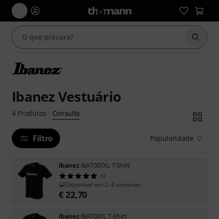
Inicia
Ibanez Vestuário
Consulta
4
Produtos
·
Filtro
Popularidade
Ibanez
IBAT007XL T-Shirt
12
Disponível em 2–3 semanas
€
22,70
Ibanez
IBAT007L T-Shirt