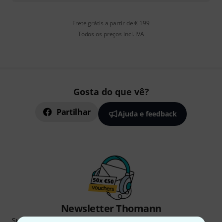
Frete grátis a partir de € 199
Todos os preços incl. IVA
Gosta do que vê?
Partilhar
Ajuda e feedback
Newsletter Thomann
Subscreva a Newsletter da Thomann em inglês e com um