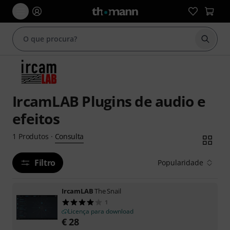
Inicia
IrcamLAB Plugins de audio e
efeitos
Consulta
1
Produtos
·
Filtro
Popularidade
IrcamLAB
The Snail
1
Licença para download
€
28