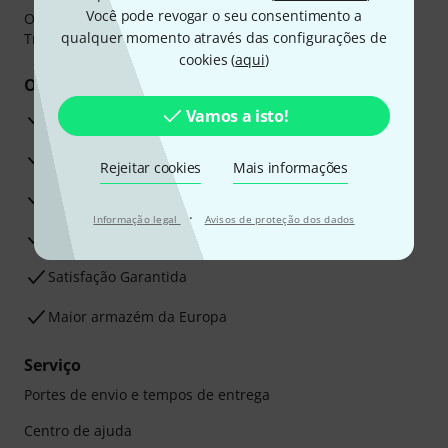
Você pode revogar o seu consentimento a
O pagamento pode ser feito de forma segura através de
qualquer momento através das configurações de
Transferência bancária, PayPal ou Cartão de crédito.
cookies (
aqui
)
Os seus benefícios
Vamos a isto!
Garantia Thomann de 3 anos
30 dias de garantia de dinheiro de volta
Rejeitar cookies
Mais informações
Assistência de Reparação
·
Informação legal
Avisos de proteção dos dados
Conselhos dos nossos especialistas
Satisfação Garantida
Maior armazém da Europa
Serviço
Portes de envio e tempos de entrega
Centro de ajuda