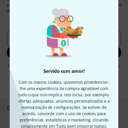
pouco de sorte você poderá ganhar um dos
50 vouchers
no
valor de
50 €
cada!
Contribuições inspiradoras
Ofertas
Insights da Thomann
Endereço de e-mail
*
Inscreva-se agora
Ao clicar em "Inscreva-se agora", concordo em receber publicidade por
e-mail. Posso cancelar a assinatura a qualquer momento. Você pode
Servido com amor!
encontrar mais informações sobre a newsletter na nossa
diretriz de
proteção de dados
.
Com os nossos cookies, queremos providenciar-
lhe uma experiência de compra agradável com
* Requeridos
tudo o que isso implica. Isto inclui, por exemplo,
ofertas adequadas, anúncios personalizados e a
memorização de configurações. Se estiver de
Compre e pague em segurança
acordo, concorde com o uso de cookies para
preferências, estatísticas e marketing, clicando
simplesmente em ‘Tudo bem’ (
mostrar todos
).