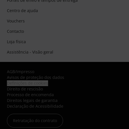
Portes de envio e tempos de entrega
Centro de ajuda
Vouchers
Contacto
Loja física
Assistência - Visão geral
AGB
/
Impresso
Avisos de proteção dos dados
Definições de cookies
Direito de rescisão
Processo de encomenda
Direitos legais de garantia
Declaração de Acessibilidade
Retratação do contrato