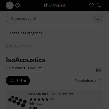
Inicia
Todas as Categorias
IsoAcoustics
Consulta
10
Produtos
·
Filtro
Popularidade
IsoAcoustics
ISO-Puck mini Set
130
Em stock
€
95