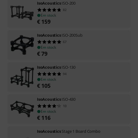
IsoAcoustics
ISO-200
82
Em stock
€
159
IsoAcoustics
ISO-200Sub
67
Em stock
€
79
IsoAcoustics
ISO-130
94
Em stock
€
105
IsoAcoustics
ISO-430
10
Em stock
€
116
IsoAcoustics
Stage 1 Board Combo