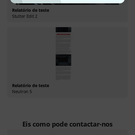
Relatório de teste
Stutter Edit 2
Relatório de teste
Neutron 5
Eis como pode contactar-nos