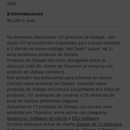
2005
Ø DISPONIBILIDADE
99.32% (1 ano)
No momento oferecemos 107 produtos de iZotope - dos
quais 107 se encontram disponíveis para o envio imediato
e 2 ofertas no nosso catálogo "Hot Deals" actual. Há 21
anos vendemos produtos de iZotope.
Produtos de iZotope são muito divulgados entre os
músicos! Cada 90. cliente de Thomann já comprou um
produto de iZotope connosco.
Nós também nos esforçamos para informar os nossos
clientes sobre produtos de iZotope. Somente sobre
produtos de iZotope encontrará actualmente 814 Fotos de
produtos, 101 avaliações de usuários e 33 relatórios de
teste de revistas (diferentes línguas).
Actualmente 17 produtos de iZotope são um dos mais
vendidos em Thomann, entre outros nas categorias
Mastering / Software de edição
e
EDU-Software
.
O nosso destaque actual se chama
iZotope RX 12 Standard
.
O destaque absoluto dos produtos de iZotope é
iZotope