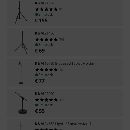
K&M
21302
81
Em stock
€
155
K&M
21436
705
Em stock
€
69
K&M
19789 Biobased Tablet Holder
12
Em stock
€
77
K&M
25960
312
Em stock
€
55
K&M
24653 Light- / Speakerstand
21