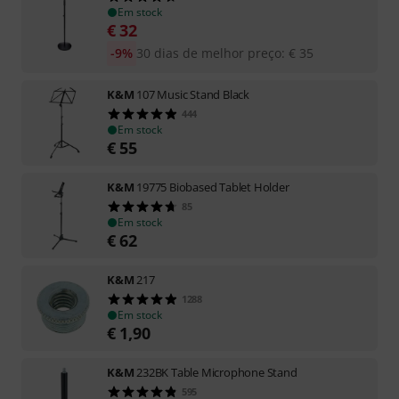
Em stock
€
32
-9%
30 dias de melhor preço
:
€
35
K&M
107 Music Stand Black
444
Em stock
€
55
K&M
19775 Biobased Tablet Holder
85
Em stock
€
62
K&M
217
1288
Em stock
€
1,90
K&M
232BK Table Microphone Stand
595