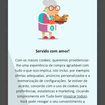
€
98
K&M
Fix´n Clip
79
Em stock
€
3,19
K&M
215
1246
Em stock
€
3,19
Servido com amor!
K&M
11450 Carrying Bag
Com os nossos cookies, queremos providenciar-
156
lhe uma experiência de compra agradável com
Em stock
tudo o que isso implica. Isto inclui, por exemplo,
€
35
ofertas adequadas, anúncios personalizados e a
-5%
30 dias de melhor preço
:
€
37
memorização de configurações. Se estiver de
acordo, concorde com o uso de cookies para
K&M
17580 Heli 2 Cork Acoustic
preferências, estatísticas e marketing, clicando
168
simplesmente em ‘Tudo bem’ (
mostrar todos
).
Em stock
Você pode revogar o seu consentimento a
€
19,90