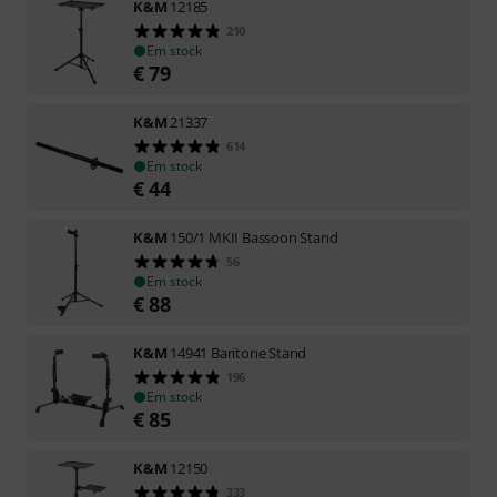
K&M
12185
210
Em stock
€
79
K&M
21337
614
Em stock
€
44
K&M
150/1 MKII Bassoon Stand
56
Em stock
€
88
K&M
14941 Baritone Stand
196
Em stock
€
85
K&M
12150
333