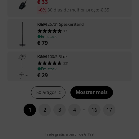
€
33
-6%
30 dias de melhor preço
:
€
35
K&M
26731 Speakerstand
17
Em stock
€
79
K&M
100/5 Black
221
Em stock
€
29
Mostrar mais
50 artigos
1
2
3
4
16
17
Frete grátis a partir de € 199