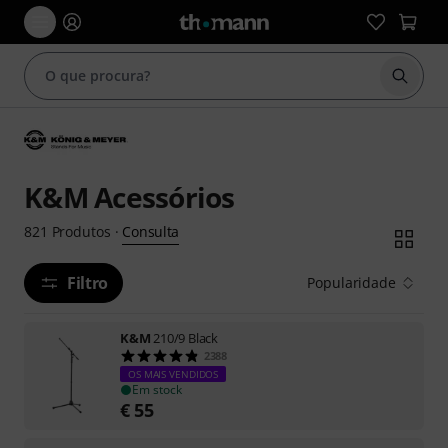
Inicia
K&M Acessórios
Consulta
821
Produtos
·
Filtro
Popularidade
K&M
210/9 Black
2388
OS MAIS VENDIDOS
Em stock
€
55