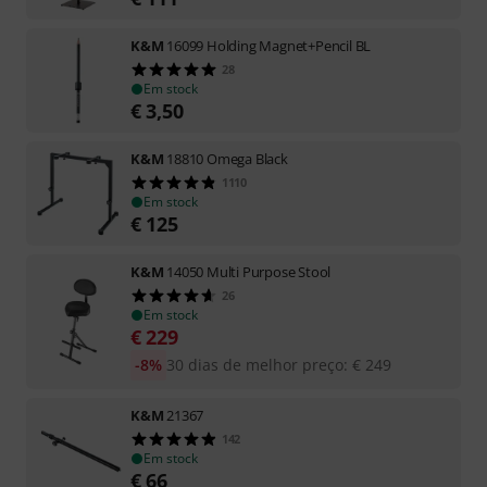
K&M
16099 Holding Magnet+Pencil BL
28
Em stock
€
3,50
K&M
18810 Omega Black
1110
Em stock
€
125
K&M
14050 Multi Purpose Stool
26
Em stock
€
229
-8%
30 dias de melhor preço
:
€
249
K&M
21367
142
Em stock
€
66