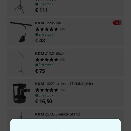
Em stock
€
111
K&M
12295 MKII
246
Em stock
€
48
K&M
21021 Black
398
Em stock
€
75
K&M
16022 Universal Drink Holder
904
Em stock
€
16,50
K&M
26735 Speaker Stand
150
Em stock