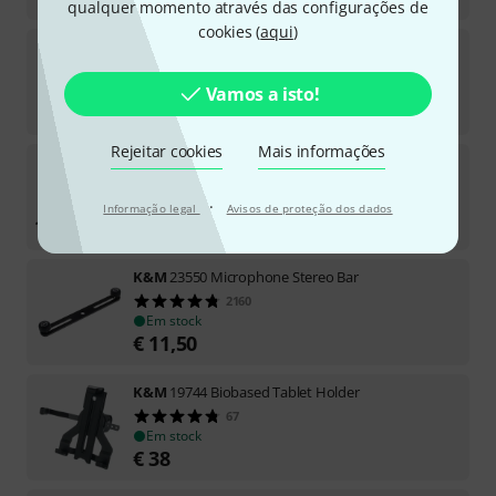
qualquer momento através das configurações de
cookies (
aqui
)
K&M
24350 Universal Wall Bracket
19
Em stock
Vamos a isto!
€
26
Rejeitar cookies
Mais informações
K&M
15228 Clarinet Stand
251
Em stock
·
Informação legal
Avisos de proteção dos dados
€
15,90
K&M
23550 Microphone Stereo Bar
2160
Em stock
€
11,50
K&M
19744 Biobased Tablet Holder
67
Em stock
€
38