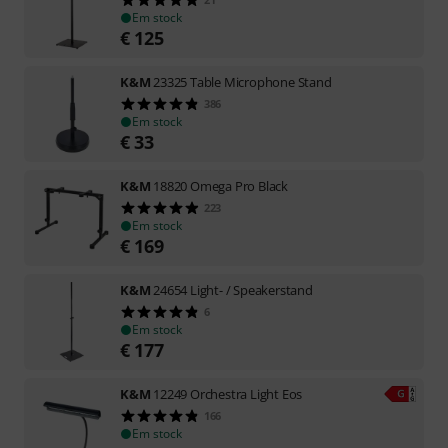
Em stock
€
125
K&M
23325 Table Microphone Stand
386
Em stock
€
33
K&M
18820 Omega Pro Black
223
Em stock
€
169
K&M
24654 Light- / Speakerstand
6
Em stock
€
177
K&M
12249 Orchestra Light Eos
166
Em stock