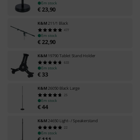
Em stock
€
23,90
K&M
211/1 Black
477
Em stock
€
22,90
K&M
19790 Tablet Stand Holder
633
Em stock
€
33
K&M
26050 Black Large
25
Em stock
€
44
K&M
24650 Light- / Speakerstand
22
Em stock
€
111