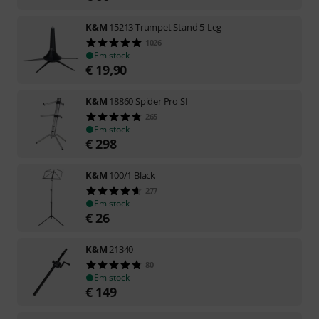
K&M
15213 Trumpet Stand 5-Leg
1026
Em stock
€
19,90
K&M
18860 Spider Pro SI
265
Em stock
€
298
K&M
100/1 Black
277
Em stock
€
26
K&M
21340
80
Em stock
€
149