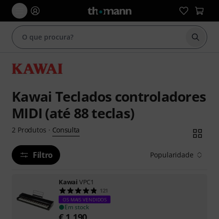
Inicia
Kawai Teclados controladores
MIDI (até 88 teclas)
Consulta
2
Produtos
·
Filtro
Popularidade
Kawai
VPC1
121
OS MAIS VENDIDOS
Em stock
€
1.190