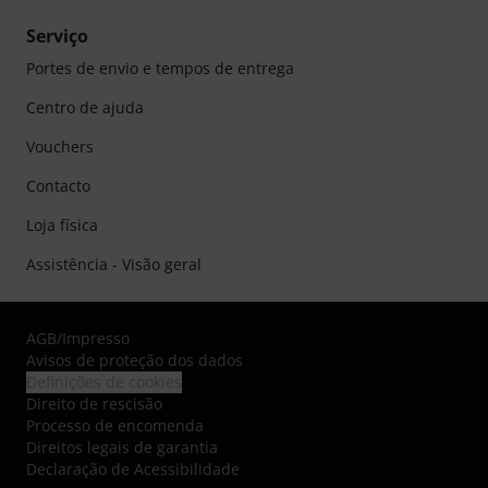
Serviço
Portes de envio e tempos de entrega
Centro de ajuda
Vouchers
Contacto
Loja física
Assistência - Visão geral
AGB
/
Impresso
Avisos de proteção dos dados
Definições de cookies
Direito de rescisão
Processo de encomenda
Direitos legais de garantia
Declaração de Acessibilidade