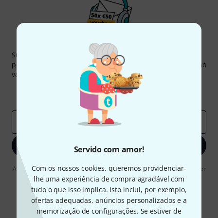
Newsletter Thomann
Subscreva a Newsletter da Thomann em inglês e com um
pouco de sorte você poderá ganhar um dos
50 vouchers
no
valor de
50 €
cada!
Contribuições inspiradoras
Ofertas
Insights da Thomann
Endereço de e-mail
*
Inscreva-se agora
Servido com amor!
Com os nossos cookies, queremos providenciar-
Ao clicar em "Inscreva-se agora", concordo em receber publicidade por
e-mail. Posso cancelar a assinatura a qualquer momento. Você pode
lhe uma experiência de compra agradável com
encontrar mais informações sobre a newsletter na nossa
diretriz de
tudo o que isso implica. Isto inclui, por exemplo,
proteção de dados
.
ofertas adequadas, anúncios personalizados e a
* Requeridos
memorização de configurações. Se estiver de