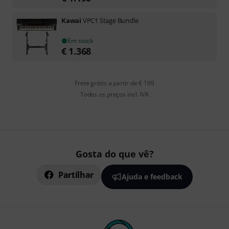
Kawai
VPC1 Stage Bundle
Em stock
€
1.368
Frete grátis a partir de € 199
Todos os preços incl. IVA
Gosta do que vê?
Partilhar
Ajuda e feedback