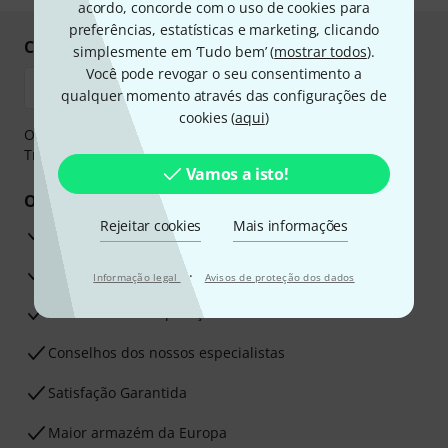
acordo, concorde com o uso de cookies para
preferências, estatísticas e marketing, clicando
Compre e pague em segurança
simplesmente em ‘Tudo bem’ (
mostrar todos
).
Você pode revogar o seu consentimento a
qualquer momento através das configurações de
cookies (
aqui
)
O pagamento pode ser feito de forma segura através de
Transferência bancária, PayPal ou Cartão de crédito.
Vamos a isto!
Os seus benefícios
Rejeitar cookies
Mais informações
Garantia Thomann de 3 anos
30 dias de garantia de dinheiro de volta
·
Informação legal
Avisos de proteção dos dados
Assistência de Reparação
Conselhos dos nossos especialistas
Satisfação Garantida
Maior armazém da Europa