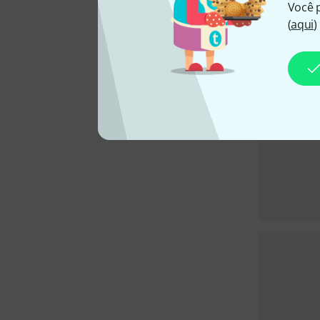
Você 
(
aqui
)