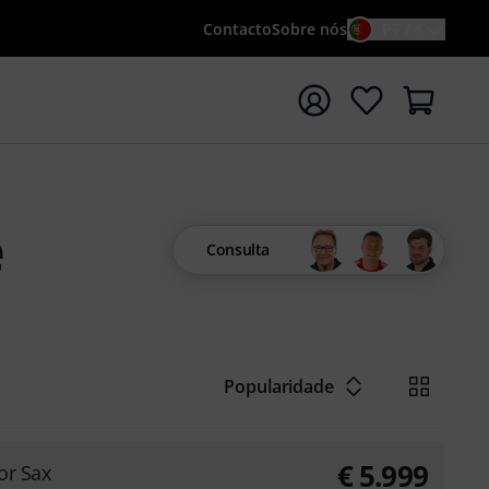
Contacto
Sobre nós
PT / €
iar pesquisa com o termo de pesquisa {searchTerm}
e
Consulta
Popularidade
€
5.999
or Sax