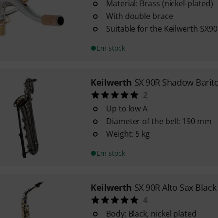
Material: Brass (nickel-plated)
With double brace
Suitable for the Keilwerth SX90
Em stock
Keilwerth
SX 90R Shadow Barit
2
Up to low A
Diameter of the bell: 190 mm
Weight: 5 kg
Em stock
Keilwerth
SX 90R Alto Sax Black
4
Body: Black, nickel plated