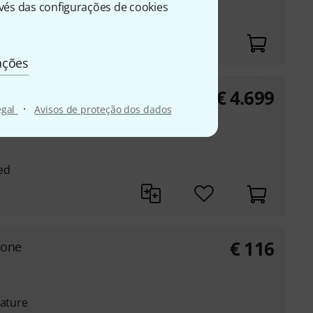
és das configurações de cookies
ações
€
4.699
 Sax
·
egal
Avisos de proteção dos dados
ed
€
116
hone
gature