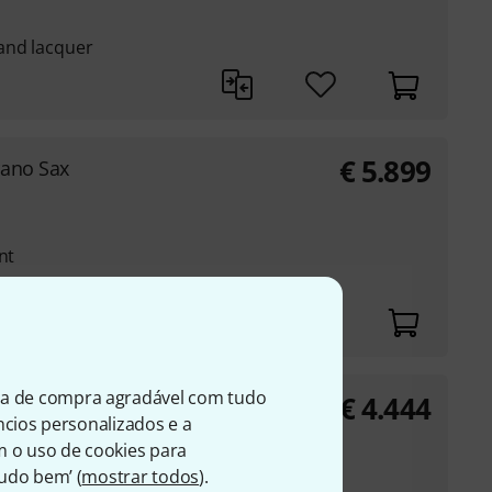
and lacquer
€
5.899
ano Sax
nt
ositions
ia de compra agradável com tudo
€
4.444
Lacquer
úncios personalizados e a
m o uso de cookies para
Tudo bem’ (
mostrar todos
).