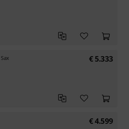
€
5.333
 Sax
€
4.599