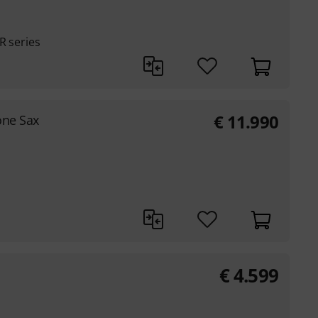
R series
€
11.990
one Sax
€
4.599