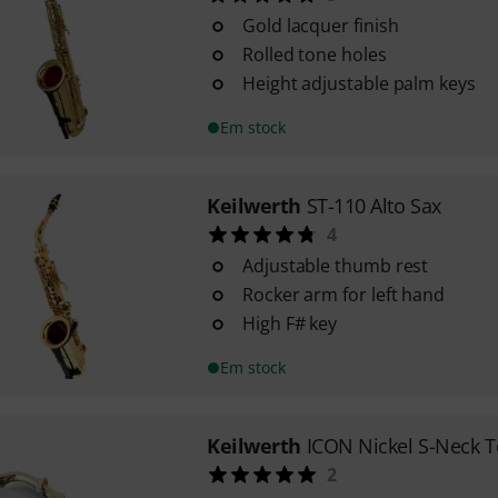
Gold lacquer finish
Rolled tone holes
Height adjustable palm keys
Em stock
Keilwerth
ST-110 Alto Sax
4
Adjustable thumb rest
Rocker arm for left hand
High F# key
Em stock
Keilwerth
ICON Nickel S-Neck 
2