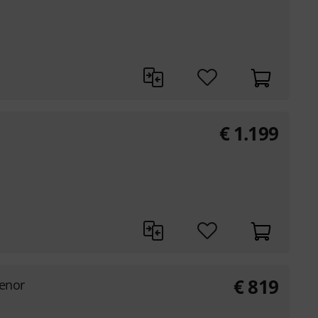
€
1.199
€
819
Tenor