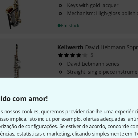
Keys with gold lacquer
Mechanism: High-gloss polish 
Em stock
Keilwerth
David Liebmann Sopr
5
David Liebmann series
Straight, single-piece instrume
Ergonomically optimised key p
Em stock
vido com amor!
s nossos cookies, queremos providenciar-lhe uma experiênc
Keilwerth
SX90R Alto Sax Gold 
isso implica. Isto inclui, por exemplo, ofertas adequadas, an
2
ização de configurações. Se estiver de acordo, concorde co
Rolled tone holes
ências, estatísticas e marketing, clicando simplesmente em ‘