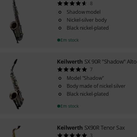
8
Shadow model
Nickel-silver body
Black nickel-plated
Em stock
Keilwerth
SX 90R "Shadow" Alto
7
Model "Shadow"
Body made of nickel silver
Black nickel-plated
Em stock
Keilwerth
SX90R Tenor Sax
3