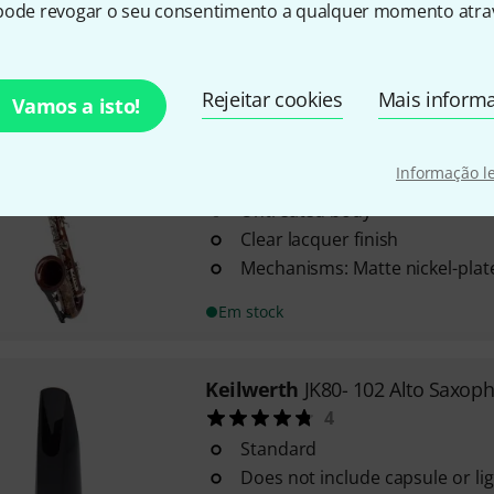
Body made from brass
pode revogar o seu consentimento a qualquer momento atrav
Bell diameter: 133 mm
Em stock
Rejeitar cookies
Mais inform
Vamos a isto!
Keilwerth
SX 90R Vintage Tenor
Informação l
3
Untreated body
Clear lacquer finish
Mechanisms: Matte nickel-plat
Em stock
Keilwerth
JK80- 102 Alto Saxop
4
Standard
Does not include capsule or li