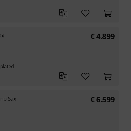
€
4.899
ax
 plated
€
6.599
no Sax