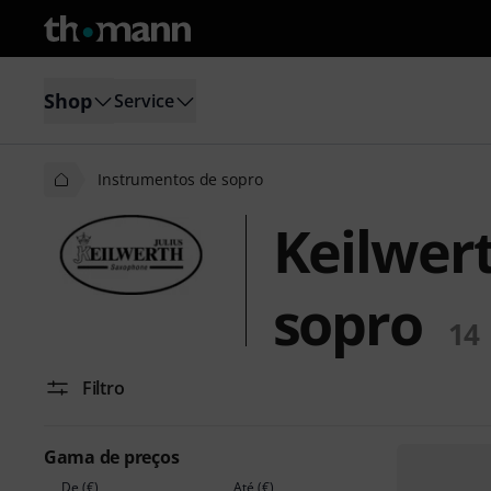
Shop
Service
Instrumentos de sopro
Keilwer
sopro
14
Filtro
Gama de preços
De (€)
Até (€)