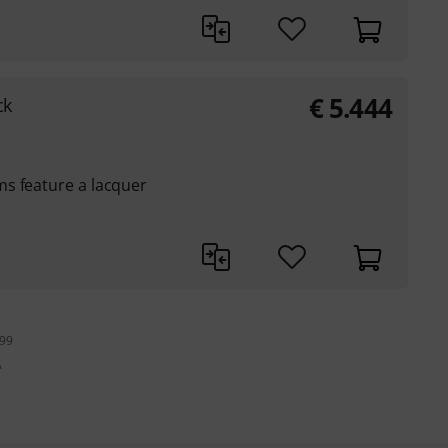
€
5.444
ck
s feature a lacquer
199
A