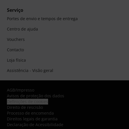
Serviço
Portes de envio e tempos de entrega
Centro de ajuda
Vouchers
Contacto
Loja física
Assistência - Visão geral
AGB
/
Impresso
Avisos de proteção dos dados
Definições de cookies
Direito de rescisão
Processo de encomenda
Direitos legais de garantia
Declaração de Acessibilidade