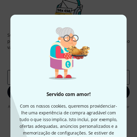
Newsletter Thomann
Subscreva a Newsletter da Thomann em inglês e com um
pouco de sorte você poderá ganhar um dos
50 vouchers
no
valor de
50 €
cada!
Contribuições inspiradoras
Ofertas
Insights da Thomann
Endereço de e-mail
*
Inscreva-se agora
Servido com amor!
Com os nossos cookies, queremos providenciar-
Ao clicar em "Inscreva-se agora", concordo em receber publicidade por
e-mail. Posso cancelar a assinatura a qualquer momento. Você pode
lhe uma experiência de compra agradável com
encontrar mais informações sobre a newsletter na nossa
diretriz de
tudo o que isso implica. Isto inclui, por exemplo,
proteção de dados
.
ofertas adequadas, anúncios personalizados e a
* Requeridos
memorização de configurações. Se estiver de