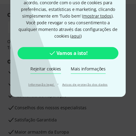
acordo, concorde com o uso de cookies para
preferências, estatísticas e marketing, clicando
Compre e pague em segurança
simplesmente em ‘Tudo bem’ (
mostrar todos
).
Você pode revogar o seu consentimento a
qualquer momento através das configurações de
cookies (
aqui
)
O pagamento pode ser feito de forma segura através de
Transferência bancária, PayPal ou Cartão de crédito.
Vamos a isto!
Os seus benefícios
Rejeitar cookies
Mais informações
Garantia Thomann de 3 anos
30 dias de garantia de dinheiro de volta
·
Informação legal
Avisos de proteção dos dados
Assistência de Reparação
Conselhos dos nossos especialistas
Satisfação Garantida
Maior armazém da Europa