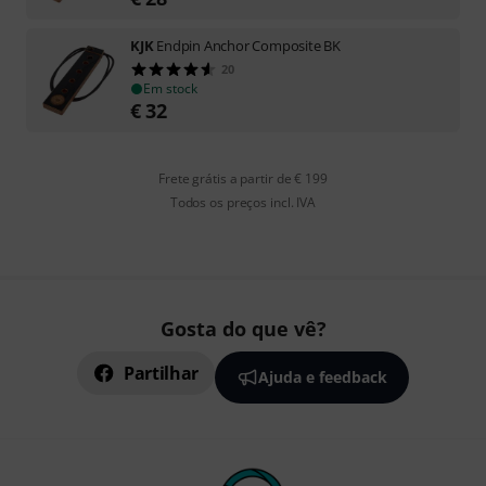
KJK
Endpin Anchor Composite BK
20
Em stock
€
32
Frete grátis a partir de € 199
Todos os preços incl. IVA
Gosta do que vê?
Partilhar
Ajuda e feedback