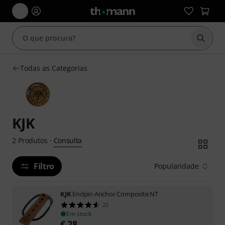
Inicia
Todas as Categorias
KJK
Consulta
2
Produtos
·
Filtro
Popularidade
KJK
Endpin Anchor Composite NT
22
Em stock
€
28