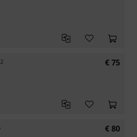
€
75
12
€
80
6