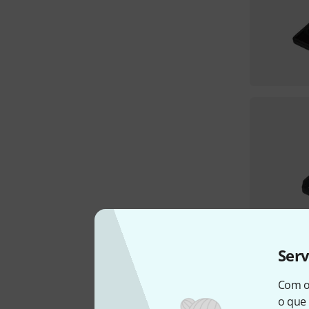
Ser
Com o
o que 