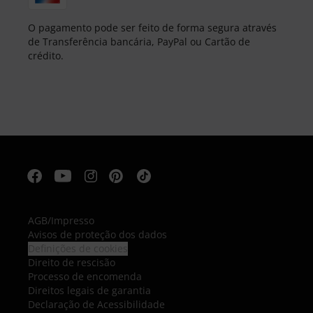
O pagamento pode ser feito de forma segura através
de Transferência bancária, PayPal ou Cartão de
crédito.
AGB
/
Impresso
Avisos de proteção dos dados
Definições de cookies
Direito de rescisão
Processo de encomenda
Direitos legais de garantia
Declaração de Acessibilidade