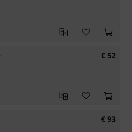
€
52
6
€
93