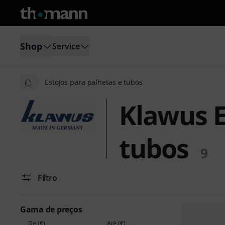
Shop
Service
Estojos para palhetas e tubos
Klawus E
tubos
9
Filtro
Gama de preços
De (€)
Até (€)