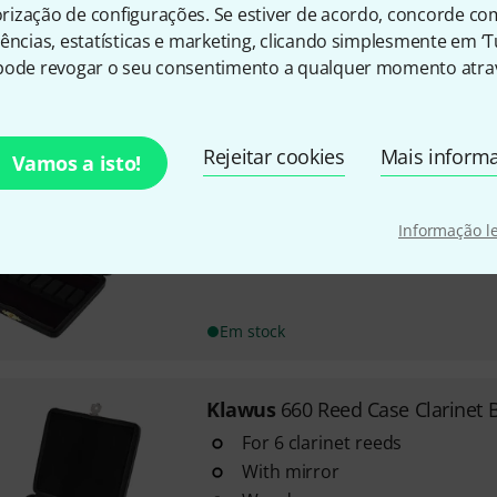
ização de configurações. Se estiver de acordo, concorde co
With wooden core
ências, estatísticas e marketing, clicando simplesmente em ‘
Leather-clad
pode revogar o seu consentimento a qualquer momento atrav
Em stock
Rejeitar cookies
Mais inform
Vamos a isto!
Klawus
715 Reed Case Oboe 6
Made of wood
Covered with leather
Informação l
Inside fully covered with velvet
Em stock
Klawus
660 Reed Case Clarinet 
For 6 clarinet reeds
With mirror