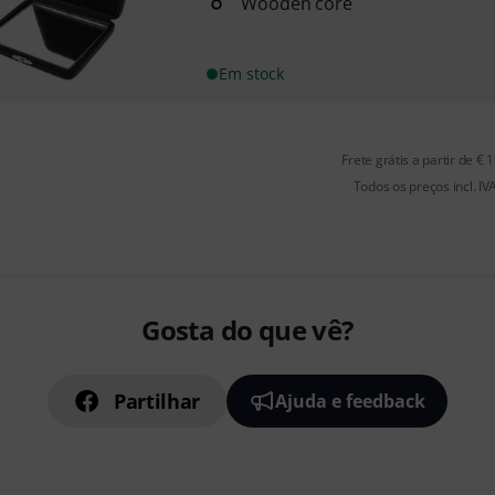
Wooden core
Em stock
Frete grátis a partir de € 
Todos os preços incl. IV
Gosta do que vê?
Partilhar
Ajuda e feedback