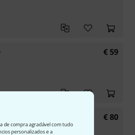
€
59
6
€
80
 Sax
ia de compra agradável com tudo
úncios personalizados e a