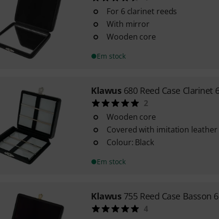
For 6 clarinet reeds
With mirror
Wooden core
Em stock
Klawus
680 Reed Case Clarinet 
2
Wooden core
Covered with imitation leather
Colour: Black
Em stock
Klawus
755 Reed Case Basson 6
4