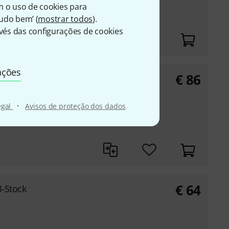
m o uso de cookies para
Tudo bem’ (
mostrar todos
).
és das configurações de cookies
ações
€
86
·
egal
Avisos de proteção dos dados
€
64
B-Stock