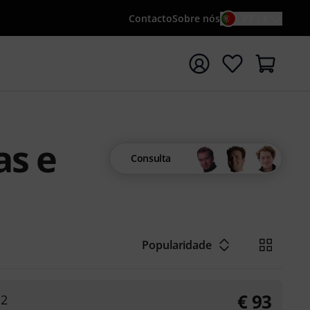
Contacto
Sobre nós
PT / €
iar pesquisa com o termo de pesquisa {searchTerm}
as e
Consulta
Popularidade
€
93
12