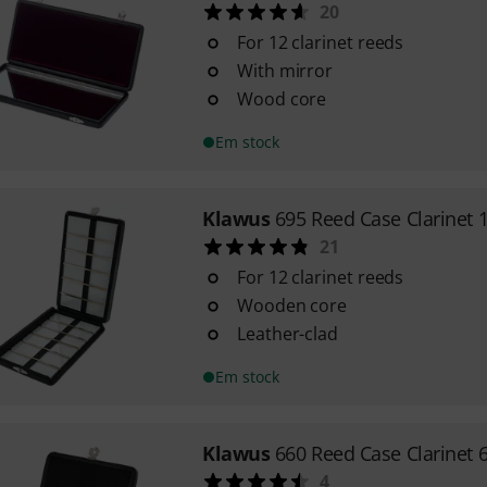
20
For 12 clarinet reeds
With mirror
Wood core
Em stock
Klawus
695 Reed Case Clarinet 
21
For 12 clarinet reeds
Wooden core
Leather-clad
Em stock
Klawus
660 Reed Case Clarinet 
4