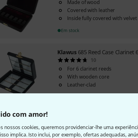
Made of wood
Covered with leather
Inside fully covered with velvet
Em stock
Klawus
685 Reed Case Clarinet 
10
For 6 clarinet reeds
With wooden core
Leather-clad
Em stock
vido com amor!
Klawus
695/TS Reed Case Tenor
10
s nossos cookies, queremos providenciar-lhe uma experiênc
isso implica. Isto inclui, por exemplo, ofertas adequadas, an
12 Tenor Sax reeds