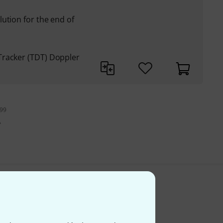
ution for the end of
Tracker (TDT) Doppler
199
A