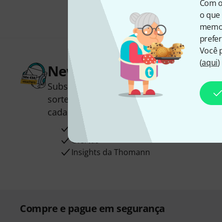
Com o
o que 
memor
prefer
Você 
(
aqui
)
Newsletter Thomann
Subscreva a Newsletter da Thomann em 
sorte você poderá ganhar um dos
50 vou
cada!
Contribuições inspiradoras
Ofertas
Insights da Thomann
Compre e pague em segurança