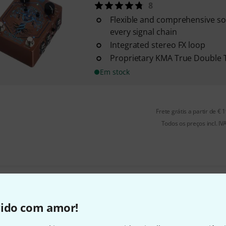
8
Flexible and comprehensive sol
every signal chain
Integrated stereo FX loop
Proprietary KMA True Double 
Em stock
Frete grátis a partir de € 
Todos os preços incl. IV
Gosta do que vê?
vido com amor!
Partilhar
Ajuda e feedback