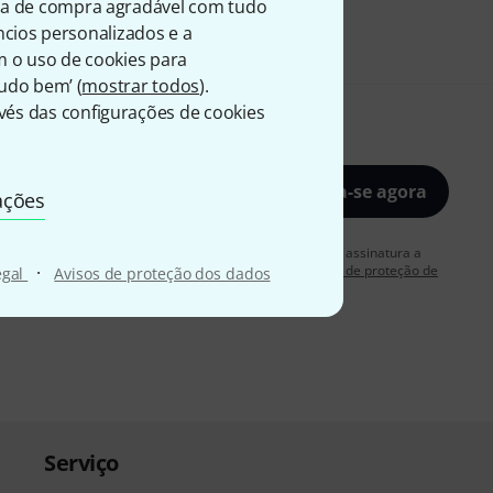
ia de compra agradável com tudo
úncios personalizados e a
m o uso de cookies para
Tudo bem’ (
mostrar todos
).
és das configurações de cookies
Inscreva-se agora
ações
rdo em receber publicidade por e-mail. Posso cancelar a assinatura a
·
 mais informações sobre a newsletter na nossa
diretriz de proteção de
egal
Avisos de proteção dos dados
Serviço