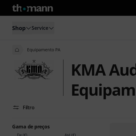
Shop
Service
Equipamento PA
KMA Aud
Equipam
Filtro
Gama de preços
De (€)
Até (€)