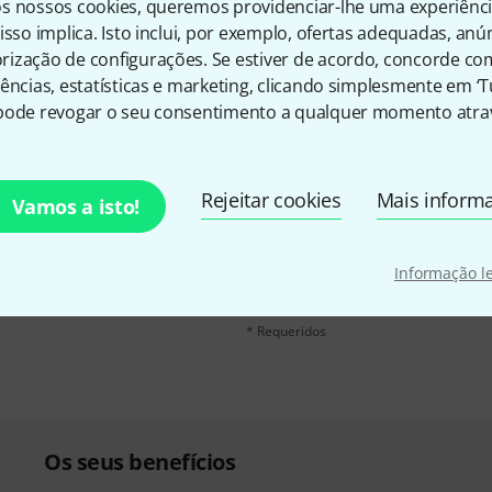
s nossos cookies, queremos providenciar-lhe uma experiênc
isso implica. Isto inclui, por exemplo, ofertas adequadas, an
ização de configurações. Se estiver de acordo, concorde co
ências, estatísticas e marketing, clicando simplesmente em ‘
pode revogar o seu consentimento a qualquer momento atrav
inglês e com um pouco de
Endereço de e-mail
*
Rejeitar cookies
Mais inform
Vamos a isto!
chers
no valor de
50 €
Ao clicar em "Inscreva-se agora", conco
qualquer momento. Você pode encontrar
Informação l
dados
.
* Requeridos
Os seus benefícios