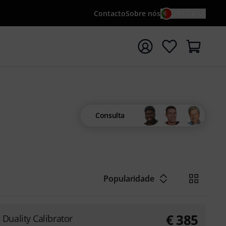
Contacto
Sobre nós
PT / €
iar pesquisa com o termo de pesquisa {searchTerm}
Consulta
Popularidade
€
385
Duality Calibrator